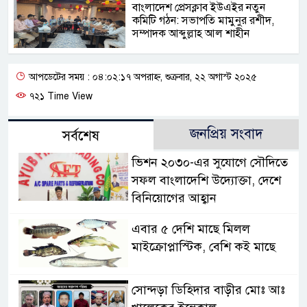
বাংলাদেশ প্রেসক্লাব ইউএইর নতুন
কমিটি গঠন: সভাপতি মামুনুর রশীদ,
সম্পাদক আব্দুল্লাহ আল শাহীন
আপডেটের সময় : ০৪:০২:১৭ অপরাহ্ন, শুক্রবার, ২২ অগাস্ট ২০২৫
৭২১ Time View
জনপ্রিয় সংবাদ
সর্বশেষ
ভিশন ২০৩০-এর সুযোগে সৌদিতে
সফল বাংলাদেশি উদ্যোক্তা, দেশে
বিনিয়োগের আহ্বান
এবার ৫ দেশি মাছে মিলল
মাইক্রোপ্লাস্টিক, বেশি কই মাছে
সোন্দড়া ডিহিদার বাড়ীর মোঃ আঃ