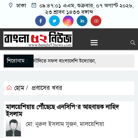
ঢাকা
০৯:৪৭:০১ এএম
, শুক্রবার, ০৭ অগাস্ট ২০২৬,
২৩ শ্রাবণ ১৪৩৩ বঙ্গাব্দ
শিরোনাম :
-এর সুযোগে সৌদিতে সফল বাংলাদেশি উদ্যোক্তা,
ের আহ্বান
ি মাছে মিলল মাইক্রোপ্লাস্টিক, বেশি কই মাছে
হোম /
প্রবাসের খবর
হিদার বাড়ীর মোঃ আঃ খালেকের ইন্তেকাল
মালয়েশিয়ায় পৌঁছেছে এনসিপি’র আহবায়ক নাহিদ
ইসলাম
াদেশিদের ব্যবসায়িক অগ্রযাত্রায় নতুন অধ্যায়
মো: নুরুল ইসলাম সুজন, মালয়েশিয়া
বর্তমানে স্থিতিশীল সরকার,প্রবাসীদের বিনিয়োগের এখনই