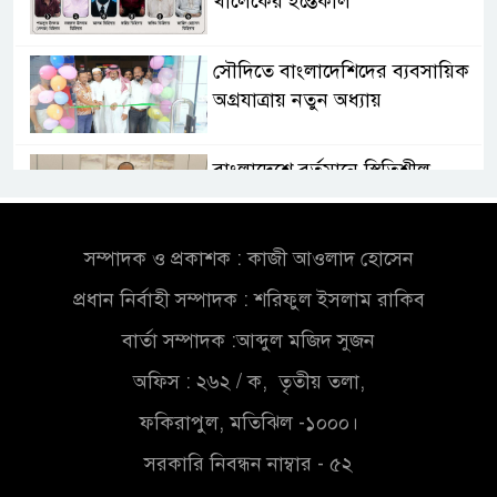
খালেকের ইন্তেকাল
সৌদিতে বাংলাদেশিদের ব্যবসায়িক
অগ্রযাত্রায় নতুন অধ্যায়
বাংলাদেশে বর্তমানে স্থিতিশীল
সরকার,প্রবাসীদের বিনিয়োগের
এখনই উপযুক্ত সময়
সম্পাদক ও প্রকাশক : কাজী আওলাদ হোসেন
বাংলাদেশে বর্তমানে স্থিতিশীল
প্রধান নির্বাহী সম্পাদক : শরিফুল ইসলাম রাকিব
সরকার,প্রবাসীদের বিনিয়োগের
এখনই উপযুক্ত সময়
বার্তা সম্পাদক :আব্দুল মজিদ সুজন
অফিস : ২৬২ / ক, তৃতীয় তলা,
চাঁদপুরে মাটির নিচে গাঁজার ড্রাম,
মাদক কারবারি আটক
ফকিরাপুল, মতিঝিল -১০০০।
সরকারি নিবন্ধন নাম্বার - ৫২
লুটপাট ও পাচারমুখী বাজেট