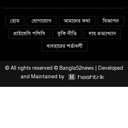
এখনই উপযুক্ত সময়
চাঁদপুরে মাটির নিচে গাঁজার ড্রাম,
হোম
যোগাযোগ
আমাদের কথা
বিজ্ঞাপন
মাদক কারবারি আটক
প্রাইভেসি পলিসি
কুকি নীতি
দায় প্রত্যাখ্যান
লুটপাট ও পাচারমুখী বাজেট
ব্যবহারের শর্তাবলী
সংশোধনের দাবিতে ফরিদগঞ্জে
অহিংস গণঅভ্যুত্থান বাংলাদেশের
উঠান বৈঠক
© All rights reserved © Bangla52news | Developed
and Maintained by