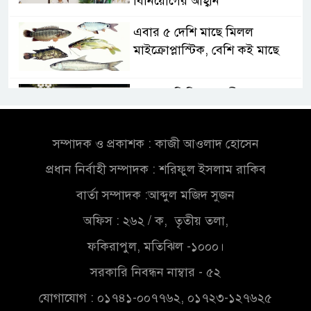
বিনিয়োগের আহ্বান
এবার ৫ দেশি মাছে মিলল
মাইক্রোপ্লাস্টিক, বেশি কই মাছে
সোন্দড়া ডিহিদার বাড়ীর মোঃ আঃ
খালেকের ইন্তেকাল
সম্পাদক ও প্রকাশক : কাজী আওলাদ হোসেন
সৌদিতে বাংলাদেশিদের ব্যবসায়িক
প্রধান নির্বাহী সম্পাদক : শরিফুল ইসলাম রাকিব
অগ্রযাত্রায় নতুন অধ্যায়
বার্তা সম্পাদক :আব্দুল মজিদ সুজন
বাংলাদেশে বর্তমানে স্থিতিশীল
অফিস : ২৬২ / ক, তৃতীয় তলা,
সরকার,প্রবাসীদের বিনিয়োগের
ফকিরাপুল, মতিঝিল -১০০০।
এখনই উপযুক্ত সময়
সরকারি নিবন্ধন নাম্বার - ৫২
বাংলাদেশে বর্তমানে স্থিতিশীল
যোগাযোগ : ০১৭৪১-০০৭৭৬২, ০১৭২৩-১২৭৬২৫
সরকার,প্রবাসীদের বিনিয়োগের