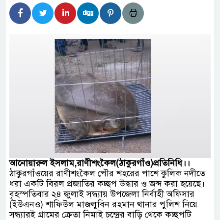
হিদার বাড়ীর মোঃ আঃ খালেকের ইন্তেকাল
াদেশিদের ব্যবসায়িক অগ্রযাত্রায় নতুন অধ্যায়
বর্তমানে স্থিতিশীল সরকার,প্রবাসীদের বিনিয়োগের এখনই
বর্তমানে স্থিতিশীল সরকার,প্রবাসীদের বিনিয়োগের এখনই
টির নিচে গাঁজার ড্রাম, মাদক কারবারি আটক
াচারমুখী বাজেট সংশোধনের দাবিতে ফরিদগঞ্জে অহিংস
আনোয়ারুল ইসলাম,রাণীশংকৈল(ঠাকুরগাঁও)প্রতিনিধি।।
বাংলাদেশের উঠান বৈঠক
ঠাকুরগাঁওয়ের রাণীশংকৈল পৌর শহরের পাশে কুলিক নদীতে
ধরা একটি বিরল প্রজাতির কচ্ছপ উদ্ধার ও জব্দ করা হয়েছে।
বৃহস্পতিবার ২৪ জুলাই সন্ধ্যায় উপজেলা নির্বাহী অফিসার
(ইউএনও) শাফিউল মাজলুবিন রহমান থানার পুলিশ নিয়ে
সন্ধ্যারই গ্রামের ক্রেতা নিমাই চন্দ্রের বাড়ি থেকে কচ্ছপটি