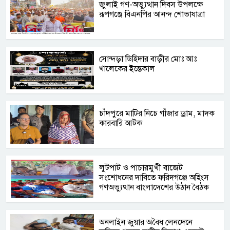
জুলাই গণ-অভ্যুত্থান দিবস উপলক্ষে
রূপগঞ্জে বিএনপির আনন্দ শোভাযাত্রা
সোন্দড়া ডিহিদার বাড়ীর মোঃ আঃ
খালেকের ইন্তেকাল
চাঁদপুরে মাটির নিচে গাঁজার ড্রাম, মাদক
কারবারি আটক
লুটপাট ও পাচারমুখী বাজেট
সংশোধনের দাবিতে ফরিদগঞ্জে অহিংস
গণঅভ্যুত্থান বাংলাদেশের উঠান বৈঠক
অনলাইন জুয়ার অবৈধ লেনদেনে