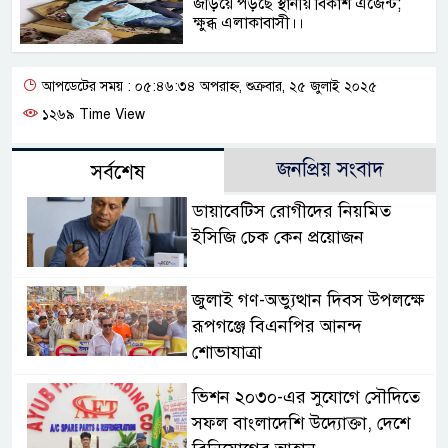
জড়িয়ে পড়ছে স্থানীয় বিকাশ এজেন্ট;
ক্ষুব্ধ এলাকাবাসী।।
আপডেটের সময় : ০৫:৪৬:৩৪ অপরাহ্ন, শুক্রবার, ২৫ জুলাই ২০২৫
১২৬৯ Time View
জনপ্রিয় সংবাদ
সর্বশেষ
ডায়াবেটিস রোগীদের নিয়মিত
ইসিজি চেক কেন প্রয়োজন
জুলাই গণ-অভ্যুত্থান দিবস উপলক্ষে
রূপগঞ্জে বিএনপির আনন্দ
শোভাযাত্রা
ভিশন ২০৩০-এর সুযোগে সৌদিতে
সফল বাংলাদেশি উদ্যোক্তা, দেশে