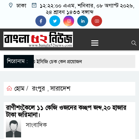
ঢাকা
১২:২২:০১ এএম
, শনিবার, ০৮ অগাস্ট ২০২৬,
২৪ শ্রাবণ ১৪৩৩ বঙ্গাব্দ
শিরোনাম :
 রোগীদের নিয়মিত ইসিজি চেক কেন প্রয়োজন
ভ্যুত্থান দিবস উপলক্ষে রূপগঞ্জে বিএনপির আনন্দ
হোম /
রংপুর
সারাদেশ
,
-এর সুযোগে সৌদিতে সফল বাংলাদেশি উদ্যোক্তা,
রাণীশংকৈলে ১১ কেজি ওজনের কচ্ছপ জব্দ,২০ হাজার
ের আহ্বান
টাকা জরিমানা।
সাংবাদিক
ি মাছে মিলল মাইক্রোপ্লাস্টিক, বেশি কই মাছে