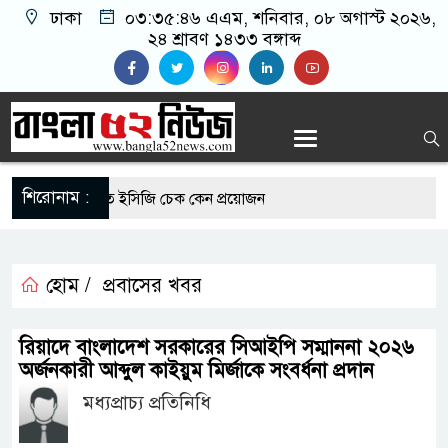
ঢাকা
০৩:৩৫:৪৭ এএম
, শনিবার, ০৮ অগাস্ট ২০২৬,
২৪ শ্রাবণ ১৪৩৩ বঙ্গাব্দ
শিরোনাম :
রোগীদের নিয়মিত ইসিজি চেক কেন প্রয়োজন
্যুত্থান দিবস উপলক্ষে রূপগঞ্জে বিএনপির আনন্দ
হোম /
প্রবাসের খবর
এর সুযোগে সৌদিতে সফল বাংলাদেশি উদ্যোক্তা,
রিয়াদে বাংলাদেশ সরকারের সিআইপি সম্মাননা ২০২৬
র আহ্বান
অর্জনকারী আব্দুল কাইয়ুম মির্জাকে সংবর্ধনা প্রদান
মধ্যপ্রাচ্য প্রতিনিধি
 মাছে মিলল মাইক্রোপ্লাস্টিক, বেশি কই মাছে