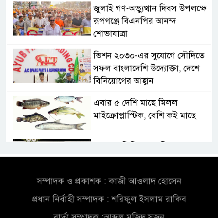
জুলাই গণ-অভ্যুত্থান দিবস উপলক্ষে
রূপগঞ্জে বিএনপির আনন্দ
শোভাযাত্রা
ভিশন ২০৩০-এর সুযোগে সৌদিতে
সফল বাংলাদেশি উদ্যোক্তা, দেশে
বিনিয়োগের আহ্বান
এবার ৫ দেশি মাছে মিলল
মাইক্রোপ্লাস্টিক, বেশি কই মাছে
সোন্দড়া ডিহিদার বাড়ীর মোঃ আঃ
খালেকের ইন্তেকাল
সম্পাদক ও প্রকাশক : কাজী আওলাদ হোসেন
সৌদিতে বাংলাদেশিদের ব্যবসায়িক
প্রধান নির্বাহী সম্পাদক : শরিফুল ইসলাম রাকিব
অগ্রযাত্রায় নতুন অধ্যায়
বার্তা সম্পাদক :আব্দুল মজিদ সুজন