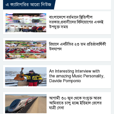
এ ক্যাটাগরির আরো নিউজ
বাংলাদেশে বর্তমানে স্থিতিশীল
সরকার,প্রবাসীদের বিনিয়োগের এখনই
উপযুক্ত সময়
রিয়াদে এনটিভির ২৩ তম প্রতিষ্ঠাবার্ষিকী
উদযাপন
An Interesting Interview with
the amazing Music Personality,
Davide Pomponio
আগামী ৩০ জুন থেকে সংযুক্ত আরব
আমিরাতে চালু হচ্ছে ইত্তিহাদ রেলের
যাত্রী সেবা