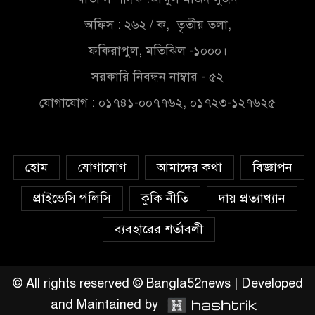
বাংলাদেশে বর্তমানে স্থিতিশীল
অফিস : ২৬২ / ক, তৃতীয় তলা,
সরকার,প্রবাসীদের বিনিয়োগের
ফকিরাপুল, মতিঝিল -১০০০।
এখনই উপযুক্ত সময়
সরকারি নিবন্ধন নাম্বার - ৫২
বাংলাদেশে বর্তমানে স্থিতিশীল
যোগাযোগ : ০১৭৪১-০০৭৭৬২, ০১৭২৩-১২৭৬২৫
সরকার,প্রবাসীদের বিনিয়োগের
এখনই উপযুক্ত সময়
চাঁদপুরে মাটির নিচে গাঁজার ড্রাম,
হোম
যোগাযোগ
আমাদের কথা
বিজ্ঞাপন
মাদক কারবারি আটক
প্রাইভেসি পলিসি
কুকি নীতি
দায় প্রত্যাখ্যান
লুটপাট ও পাচারমুখী বাজেট
ব্যবহারের শর্তাবলী
সংশোধনের দাবিতে ফরিদগঞ্জে
অহিংস গণঅভ্যুত্থান বাংলাদেশের
উঠান বৈঠক
© All rights reserved © Bangla52news | Developed
and Maintained by