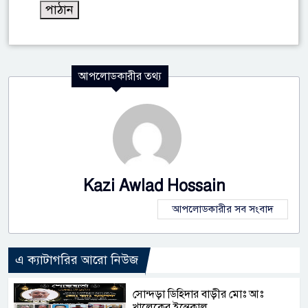
আপলোডকারীর তথ্য
Kazi Awlad Hossain
আপলোডকারীর সব সংবাদ
এ ক্যাটাগরির আরো নিউজ
সোন্দড়া ডিহিদার বাড়ীর মোঃ আঃ
খালেকের ইন্তেকাল