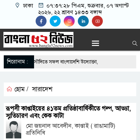
ঢাকা
০৭:৩৭:২৯ পিএম
, শুক্রবার, ০৭ অগাস্ট
২০২৬, ২২ শ্রাবণ ১৪৩৩ বঙ্গাব্দ
শিরোনাম :
-এর সুযোগে সৌদিতে সফল বাংলাদেশি উদ্যোক্তা,
ের আহ্বান
ি মাছে মিলল মাইক্রোপ্লাস্টিক, বেশি কই মাছে
হোম /
সারাদেশ
হিদার বাড়ীর মোঃ আঃ খালেকের ইন্তেকাল
রূপসী কাপ্তাইয়ের ৪১তম প্রতিষ্ঠাবার্ষিকীতে গল্প, আড্ডা,
স্মৃতিচারণ এবং কেক কাটা
াদেশিদের ব্যবসায়িক অগ্রযাত্রায় নতুন অধ্যায়
মো জয়নাল আবেদীন, কাপ্তাই ( রাঙামাটি)
বর্তমানে স্থিতিশীল সরকার,প্রবাসীদের বিনিয়োগের এখনই
প্রতিনিধি