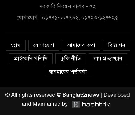
সরকারি নিবন্ধন নাম্বার - ৫২
লুটপাট ও পাচারমুখী বাজেট
যোগাযোগ : ০১৭৪১-০০৭৭৬২, ০১৭২৩-১২৭৬২৫
সংশোধনের দাবিতে ফরিদগঞ্জে
অহিংস গণঅভ্যুত্থান বাংলাদেশের
উঠান বৈঠক
হোম
যোগাযোগ
আমাদের কথা
বিজ্ঞাপন
অনলাইন জুয়ার অবৈধ লেনদেনে
জড়িয়ে পড়ছে স্থানীয় বিকাশ এজেন্ট;
প্রাইভেসি পলিসি
কুকি নীতি
দায় প্রত্যাখ্যান
ক্ষুব্ধ এলাকাবাসী।।
ব্যবহারের শর্তাবলী
জিয়ানগরের বলেশ্বর নদীতে যৌথ
অভিযানে ৩টি অবৈধ বাঁধা জাল জব্দ
© All rights reserved © Bangla52news | Developed
and Maintained by