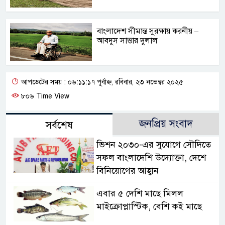
বাংলাদেশ সীমান্ত সুরক্ষায় করনীয় –
আবদুস সাত্তার দুলাল
আপডেটের সময় : ০৬:১১:১৭ পূর্বাহ্ন, রবিবার, ২৩ নভেম্বর ২০২৫
৮০৬ Time View
জনপ্রিয় সংবাদ
সর্বশেষ
ভিশন ২০৩০-এর সুযোগে সৌদিতে
সফল বাংলাদেশি উদ্যোক্তা, দেশে
বিনিয়োগের আহ্বান
এবার ৫ দেশি মাছে মিলল
মাইক্রোপ্লাস্টিক, বেশি কই মাছে