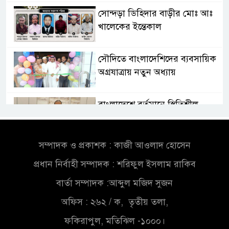
সোন্দড়া ডিহিদার বাড়ীর মোঃ আঃ
খালেকের ইন্তেকাল
সৌদিতে বাংলাদেশিদের ব্যবসায়িক
অগ্রযাত্রায় নতুন অধ্যায়
বাংলাদেশে বর্তমানে স্থিতিশীল
সরকার,প্রবাসীদের বিনিয়োগের
এখনই উপযুক্ত সময়
সম্পাদক ও প্রকাশক : কাজী আওলাদ হোসেন
বাংলাদেশে বর্তমানে স্থিতিশীল
প্রধান নির্বাহী সম্পাদক : শরিফুল ইসলাম রাকিব
সরকার,প্রবাসীদের বিনিয়োগের
এখনই উপযুক্ত সময়
বার্তা সম্পাদক :আব্দুল মজিদ সুজন
অফিস : ২৬২ / ক, তৃতীয় তলা,
চাঁদপুরে মাটির নিচে গাঁজার ড্রাম,
মাদক কারবারি আটক
ফকিরাপুল, মতিঝিল -১০০০।