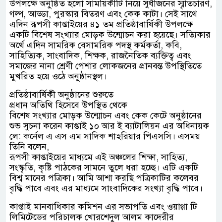
উপলক্ষে অনুষ্ঠিত হলো সাময়িকীটি নিয়ে সুধীজনের স্মৃতিচারণ,
গল্প, আড্ডা, পুরস্কার বিতরণ এবং কেক কাটা। সেই সাথে
এদিন রূপসী কাপ্তাইয়ের ৪১ তম প্রতিষ্ঠাবার্ষিকী উপলক্ষে
একটি বিশেষ সংখ্যার মোড়ক উন্মোচন করা হয়েছে। সত্যিকার
অর্থে এদিন সামরিক বেসামরিক পদস্থ কর্মকর্তা, কবি,
সাহিত্যিক, সাংবাদিক, শিক্ষক, রাজনৈতিক ব্যক্তিত্ব এবং
সমাজের নানা শ্রেণী পেশার লোকজনের প্রানবন্ত উপস্থিতিতে
মুখরিত হয়ে ওঠে অনুষ্ঠানস্থল।
প্রতিষ্ঠাবার্ষিকী অনুষ্ঠানের শুরুতে
প্রধান অতিথি হিসেবে উপস্থিত থেকে
বিশেষ সংখ্যার মোড়ক উন্মোচন এবং কেক কেটে অনুষ্ঠানের
শুভ সুচনা করেন কাপ্তাই ১০ আর ই ব্যাটালিয়ন এর অধিনায়ক
লে: কর্নেল এ এস এম সাদিক শাহরিয়ার পিএসসি। এসময়
তিনি বলেন,
রূপসী কাপ্তাইয়ের মাধ্যমে এই অঞ্চলের শিক্ষা, সাহিত্য,
সংস্কৃতি, কৃষ্টি পাঠকের সামনে তুলে ধরা হচ্ছে। এটি একটি
বিশ্ব মানের পত্রিকা। আমি আশা করছি পত্রিকাটির কলেবর
বৃদ্ধি পাবে এবং এর মাধ্যমে সাংবাদিকের সংখ্যা বৃদ্ধি পাবে।
কাপ্তাই মানবাধিকার কমিশন এর সভাপতি এবং ওয়াগ্গা টি
লিমিটেডের পরিচালক খোরশেদুল আলম কাদেরীর