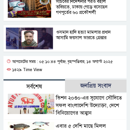
সচিবের নির্দেশনার পরও বহাল
তবিয়তে, ঢাকায় গেড়ে বসেছেন
গণপূর্তের ৬০ প্রকৌশলী
ওসমান হাদি হত্যা মামলার প্রধান
আসামি ফয়সাল ভারতে গ্রেপ্তার
আপডেটের সময় : ০৫:১০:৪৪ পূর্বাহ্ন, বৃহস্পতিবার, ১৪ অগাস্ট ২০২৫
১৪২৯ Time View
জনপ্রিয় সংবাদ
সর্বশেষ
ভিশন ২০৩০-এর সুযোগে সৌদিতে
সফল বাংলাদেশি উদ্যোক্তা, দেশে
বিনিয়োগের আহ্বান
এবার ৫ দেশি মাছে মিলল