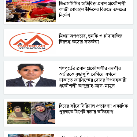
ডিএসসিসির অতিরিক্ত প্রধান প্রকৌশলী
কাজী বোরহান উদ্দিনের বিরুদ্ধে তদন্তের
নির্দেশ
মিথ্যা অপপ্রচার, হুমকি ও চাঁদাবাজির
বিরুদ্ধে কঠোর সতর্কতা
গণপূর্তের প্রধান প্রকৌশলীর বদলীর
অর্ডারকে বৃদ্ধাঙ্গুলি দেখিয়ে এখনো
ঢাকাতে ফ্যাসিস্টের দোসর উপসহকারী
প্রকৌশলী আব্দুল্লাহ-আল-মামুন
বিয়ের ফাঁদে সিরিয়াল প্রতারণা! একাধিক
পুরুষকে টার্গেট করার অভিযোগ