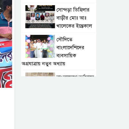
সোন্দড়া ডিহিদার
বাড়ীর মোঃ আঃ
খালেকের ইন্তেকাল
সৌদিতে
বাংলাদেশিদের
ব্যবসায়িক
অগ্রযাত্রায় নতুন অধ্যায়
বাংলাদেশে বর্তমানে
স্থিতিশীল
সরকার,প্রবাসীদের
বিনিয়োগের এখনই উপযুক্ত সময়
বাংলাদেশে বর্তমানে
স্থিতিশীল