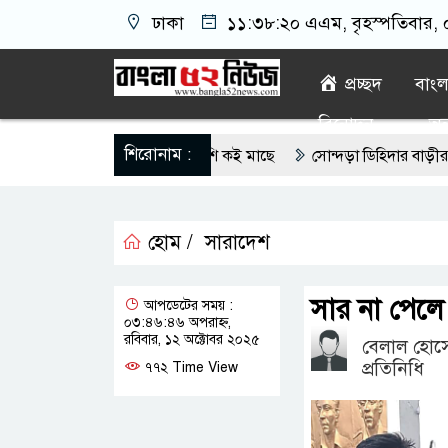
ঢাকা
১১:৩৮:২১ এএম
, বৃহস্পতিবার, 
প্রচ্ছদ
বাং
বিনোদন
অন্
শিরোনাম :
ল মাইক্রোপ্লাস্টিক, বেশি কই মাছে
সোন্দড়া ডিহিদার বাড়ীর মোঃ আঃ খ
্থিতিশীল সরকার,প্রবাসীদের বিনিয়োগের এখনই উপযুক্ত সময়
বাংলাদেশে ব
হোম /
সারাদেশ
গাঁজার ড্রাম, মাদক কারবারি আটক
লুটপাট ও পাচারমুখী বাজেট সংশোধনের 
নদেনে জড়িয়ে পড়ছে স্থানীয় বিকাশ এজেন্ট; ক্ষুব্ধ এলাকাবাসী।।
জিয়
সার না পেল
আপডেটের সময় :
০৩:৪৬:৪৬ অপরাহ্ন,
াইদুর রহমান খানের যোগদান
রবিবার, ১২ অক্টোবর ২০২৫
বেলাল হোসে
প্রতিনিধি
৭৭২ Time View