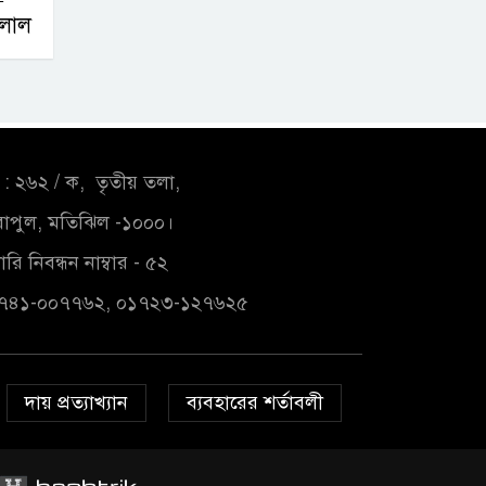
ুলাল
: ২৬২ / ক, তৃতীয় তলা,
াপুল, মতিঝিল -১০০০।
রি নিবন্ধন নাম্বার - ৫২
১৭৪১-০০৭৭৬২, ০১৭২৩-১২৭৬২৫
দায় প্রত্যাখ্যান
ব্যবহারের শর্তাবলী