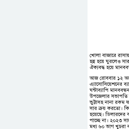
খোলা বাজারে রাসা
হন্ন হয়ে ঘুরলেও সা
ঐক্যবদ্ধ হয়ে মানবব
আজ রোববার ১২ অক্ট
এ্যাসোসিয়েশনের ব্য
ঘন্টাব্যাপি মানববন্
উপজেলার সভাপতি স
ভুট্টাসহ নানা রক
সার ক্রয় করতো। কিন
হয়েছে। ডিলারদের ক
পাচ্ছে না। ২০২৩ সা
মধ্য ৬০ ভাগ খুচরা 