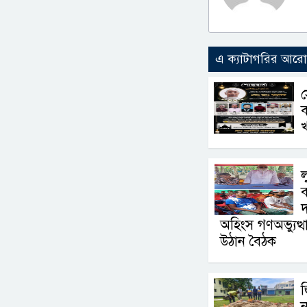
এ ক্যাটাগরির আর
স
খ
ল
দ
অহিংস গণঅভ্যুত্
উঠান বৈঠক
জ