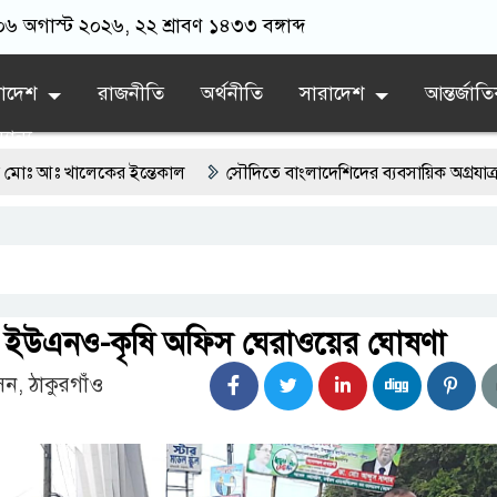
০৬ অগাস্ট ২০২৬, ২২ শ্রাবণ ১৪৩৩ বঙ্গাব্দ
লাদেশ
রাজনীতি
অর্থনীতি
সারাদেশ
আন্তর্জাত
যান্য
ালেকের ইন্তেকাল
সৌদিতে বাংলাদেশিদের ব্যবসায়িক অগ্রযাত্রায় নতুন অধ্য
র্তমানে স্থিতিশীল সরকার,প্রবাসীদের বিনিয়োগের এখনই উপযুক্ত সময়
দাবিতে ফরিদগঞ্জে অহিংস গণঅভ্যুত্থান বাংলাদেশের উঠান বৈঠক
ানগরের বলেশ্বর নদীতে যৌথ অভিযানে ৩টি অবৈধ বাঁধা জাল জব্দ
ে ইউএনও-কৃষি অফিস ঘেরাওয়ের ঘোষণা
ন, ঠাকুরগাঁও