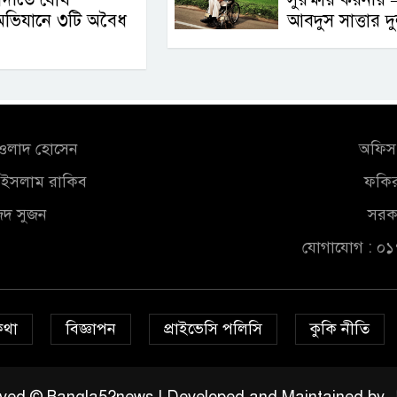
অভিযানে ৩টি অবৈধ
আবদুস সাত্তার দ
আওলাদ হোসেন
অফিস 
ুল ইসলাম রাকিব
ফকির
জিদ সুজন
সরকা
যোগাযোগ : ০
কথা
বিজ্ঞাপন
প্রাইভেসি পলিসি
কুকি নীতি
served © Bangla52news | Developed and Maintained by