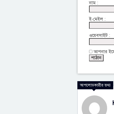
নাম :
ই-মেইল :
ওয়েবসাইট :
আপনার ইমেইল
আপলোডকারীর তথ্য