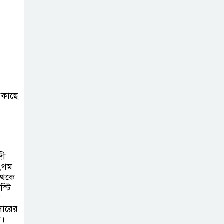
সরকার,প্রবাসীদের
বিনিয়োগের এখনই উপযুক্ত সময়
চাঁদপুরে মাটির নিচে
গাঁজার ড্রাম, মাদক
কারবারি আটক
লুটপাট ও
 কাছে
পাচারমুখী বাজেট
সংশোধনের দাবিতে
ফরিদগঞ্জে অহিংস গণঅভ্যুত্থান
বাংলাদেশের উঠান বৈঠক
গী
,গম
অনলাইন জুয়ার
থেকে
অবৈধ লেনদেনে
স্টি
র
জড়িয়ে পড়ছে স্থানীয়
সারের
বিকাশ এজেন্ট; ক্ষুব্ধ এলাকাবাসী।।
া।