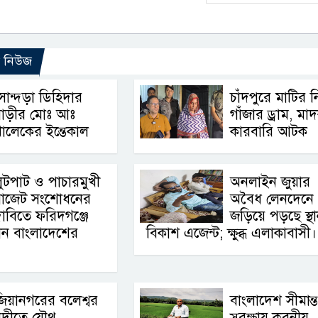
ো নিউজ
োন্দড়া ডিহিদার
চাঁদপুরে মাটির ন
বাড়ীর মোঃ আঃ
গাঁজার ড্রাম, মা
ালেকের ইন্তেকাল
কারবারি আটক
ুটপাট ও পাচারমুখী
অনলাইন জুয়ার
বাজেট সংশোধনের
অবৈধ লেনদেনে
াবিতে ফরিদগঞ্জে
জড়িয়ে পড়ছে স্থা
থান বাংলাদেশের
বিকাশ এজেন্ট; ক্ষুব্ধ এলাকাবাসী।
িয়ানগরের বলেশ্বর
বাংলাদেশ সীমান্ত
নদীতে যৌথ
সুরক্ষায় করনীয় 