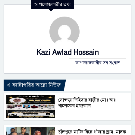
আপলোডকারীর তথ্য
Kazi Awlad Hossain
আপলোডকারীর সব সংবাদ
এ ক্যাটাগরির আরো নিউজ
সোন্দড়া ডিহিদার বাড়ীর মোঃ আঃ
খালেকের ইন্তেকাল
চাঁদপুরে মাটির নিচে গাঁজার ড্রাম, মাদক