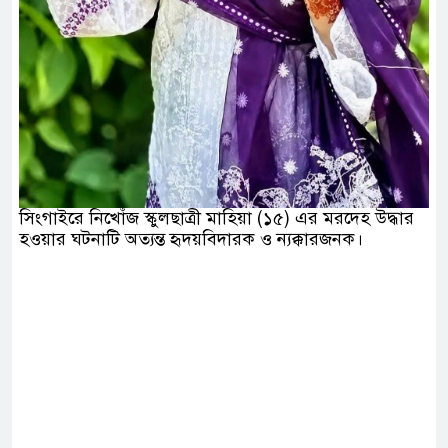
সিংগাইরে নিখোঁজ স্কুলছাত্রী মাহিয়া (১৫) এর মরদেহ উদ্ধার
হওয়ার ঘটনাটি অত্যন্ত হৃদয়বিদারক ও ন্যক্কারজনক।