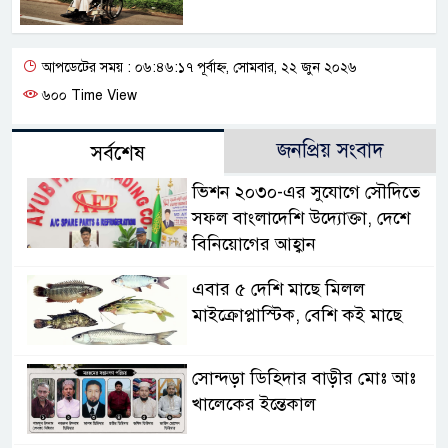
আপডেটের সময় : ০৬:৪৬:১৭ পূর্বাহ্ন, সোমবার, ২২ জুন ২০২৬
৬০০ Time View
জনপ্রিয় সংবাদ
সর্বশেষ
ভিশন ২০৩০-এর সুযোগে সৌদিতে
সফল বাংলাদেশি উদ্যোক্তা, দেশে
বিনিয়োগের আহ্বান
এবার ৫ দেশি মাছে মিলল
মাইক্রোপ্লাস্টিক, বেশি কই মাছে
সোন্দড়া ডিহিদার বাড়ীর মোঃ আঃ
খালেকের ইন্তেকাল