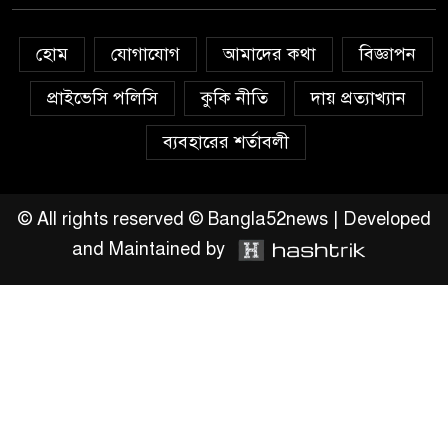
উঠান বৈঠক
হোম
যোগাযোগ
আমাদের কথা
বিজ্ঞাপন
অনলাইন জুয়ার অবৈধ লেনদেনে
জড়িয়ে পড়ছে স্থানীয় বিকাশ এজেন্ট;
প্রাইভেসি পলিসি
কুকি নীতি
দায় প্রত্যাখ্যান
ক্ষুব্ধ এলাকাবাসী।।
ব্যবহারের শর্তাবলী
জিয়ানগরের বলেশ্বর নদীতে যৌথ
অভিযানে ৩টি অবৈধ বাঁধা জাল জব্দ
© All rights reserved © Bangla52news | Developed
and Maintained by