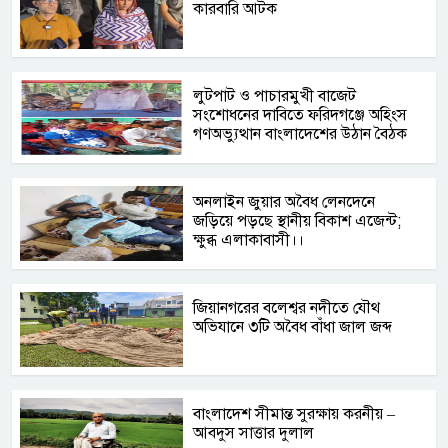
কারবারি আটক
লুটপাট ও পাচারমুখী বাজেট
সংশোধনের দাবিতে ফরিদগঞ্জে অহিংস
গণঅভ্যুত্থান বাংলাদেশের উঠান বৈঠক
অনলাইন জুয়ার অবৈধ লেনদেনে
জড়িয়ে পড়ছে স্থানীয় বিকাশ এজেন্ট;
ক্ষুব্ধ এলাকাবাসী।।
জিয়ানগরের বলেশ্বর নদীতে যৌথ
অভিযানে ৩টি অবৈধ বাঁধা জাল জব্দ
বাংলাদেশ সীমান্ত সুরক্ষায় করনীয় –
আবদুস সাত্তার দুলাল