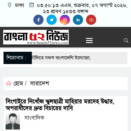
ঢাকা
০৩:৫০:১৩ এএম
, শুক্রবার, ০৭ অগাস্ট ২০২৬,
২৩ শ্রাবণ ১৪৩৩ বঙ্গাব্দ
শিরোনাম :
এর সুযোগে সৌদিতে সফল বাংলাদেশি উদ্যোক্তা,
র আহ্বান
 মাছে মিলল মাইক্রোপ্লাস্টিক, বেশি কই মাছে
হোম /
সারাদেশ
হিদার বাড়ীর মোঃ আঃ খালেকের ইন্তেকাল
সিংগাইরে নিখোঁজ স্কুলছাত্রী মাহিয়ার মরদেহ উদ্ধার,
অপরাধীদের দ্রুত বিচারের দাবি
দেশিদের ব্যবসায়িক অগ্রযাত্রায় নতুন অধ্যায়
সাংবাদিক
র্তমানে স্থিতিশীল সরকার,প্রবাসীদের বিনিয়োগের এখনই