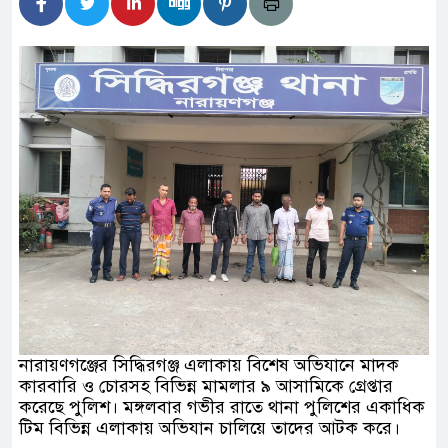
িহিদার বাড়ীর মোঃ আঃ খালেকের ইন্তেকাল
াদেশিদের ব্যবসায়িক অগ্রযাত্রায় নতুন অধ্যায়
বর্তমানে স্থিতিশীল সরকার,প্রবাসীদের বিনিয়োগের এখনই
বর্তমানে স্থিতিশীল সরকার,প্রবাসীদের বিনিয়োগের এখনই
াটির নিচে গাঁজার ড্রাম, মাদক কারবারি আটক
পাচারমুখী বাজেট সংশোধনের দাবিতে ফরিদগঞ্জে অহিংস
 বাংলাদেশের উঠান বৈঠক
নারায়ণগঞ্জের সিদ্ধিরগঞ্জ এলাকায় বিশেষ অভিযানে মাদক
কারবারি ও চোরসহ বিভিন্ন মামলার ৯ আসামিকে গ্রেপ্তার
করেছে পুলিশ। মঙ্গলবার গভীর রাতে থানা পুলিশের একাধিক
টিম বিভিন্ন এলাকায় অভিযান চালিয়ে তাদের আটক করে।