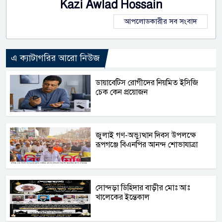
Kazi Awlad Hossain
আপলোডকারীর সব সংবাদ
এ ক্যাটাগরির আরো নিউজ
ডায়াবেটিস রোগীদের নিয়মিত ইসিজি
চেক কেন প্রয়োজন
জুলাই গণ-অভ্যুত্থান দিবস উপলক্ষে
রূপগঞ্জে বিএনপির আনন্দ শোভাযাত্রা
সোন্দড়া ডিহিদার বাড়ীর মোঃ আঃ
খালেকের ইন্তেকাল