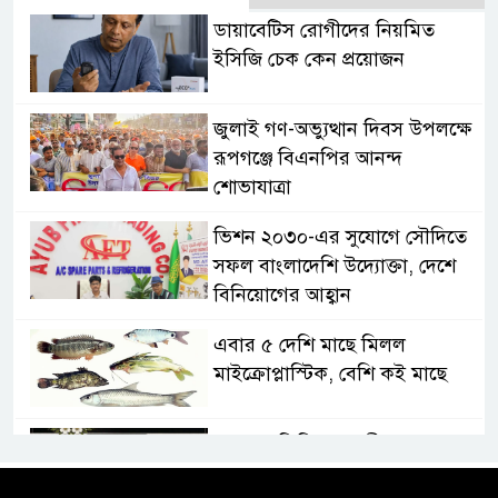
ডায়াবেটিস রোগীদের নিয়মিত
ইসিজি চেক কেন প্রয়োজন
জুলাই গণ-অভ্যুত্থান দিবস উপলক্ষে
রূপগঞ্জে বিএনপির আনন্দ
শোভাযাত্রা
ভিশন ২০৩০-এর সুযোগে সৌদিতে
সফল বাংলাদেশি উদ্যোক্তা, দেশে
বিনিয়োগের আহ্বান
এবার ৫ দেশি মাছে মিলল
মাইক্রোপ্লাস্টিক, বেশি কই মাছে
সোন্দড়া ডিহিদার বাড়ীর মোঃ আঃ
খালেকের ইন্তেকাল