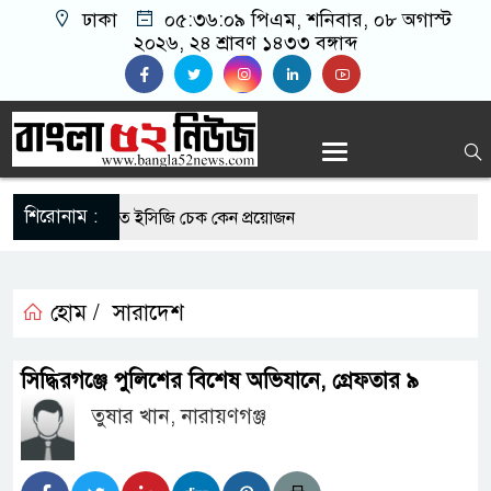
ঢাকা
০৫:৩৬:১০ পিএম
, শনিবার, ০৮ অগাস্ট
২০২৬, ২৪ শ্রাবণ ১৪৩৩ বঙ্গাব্দ
শিরোনাম :
 রোগীদের নিয়মিত ইসিজি চেক কেন প্রয়োজন
ভ্যুত্থান দিবস উপলক্ষে রূপগঞ্জে বিএনপির আনন্দ
হোম /
সারাদেশ
-এর সুযোগে সৌদিতে সফল বাংলাদেশি উদ্যোক্তা,
সিদ্ধিরগঞ্জে পুলিশের বিশেষ অভিযানে, গ্রেফতার ৯
ের আহ্বান
তুষার খান, নারায়ণগঞ্জ
ি মাছে মিলল মাইক্রোপ্লাস্টিক, বেশি কই মাছে