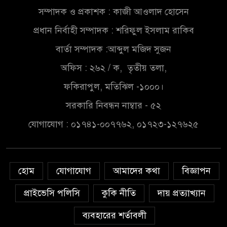
সম্পাদক ও প্রকাশক : কাজী আওলাদ হোসেন
সৌদিতে বাংলাদেশিদের ব্যবসায়িক
প্রধান নির্বাহী সম্পাদক : শরিফুল ইসলাম রাকিব
অগ্রযাত্রায় নতুন অধ্যায়
বার্তা সম্পাদক :আব্দুল মজিদ সুজন
বাংলাদেশে বর্তমানে স্থিতিশীল
অফিস : ২৬২ / ক, তৃতীয় তলা,
সরকার,প্রবাসীদের বিনিয়োগের
ফকিরাপুল, মতিঝিল -১০০০।
এখনই উপযুক্ত সময়
সরকারি নিবন্ধন নাম্বার - ৫২
বাংলাদেশে বর্তমানে স্থিতিশীল
যোগাযোগ : ০১৭৪১-০০৭৭৬২, ০১৭২৩-১২৭৬২৫
সরকার,প্রবাসীদের বিনিয়োগের
এখনই উপযুক্ত সময়
চাঁদপুরে মাটির নিচে গাঁজার ড্রাম,
হোম
যোগাযোগ
আমাদের কথা
বিজ্ঞাপন
মাদক কারবারি আটক
প্রাইভেসি পলিসি
কুকি নীতি
দায় প্রত্যাখ্যান
লুটপাট ও পাচারমুখী বাজেট
ব্যবহারের শর্তাবলী
সংশোধনের দাবিতে ফরিদগঞ্জে