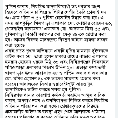
পুলিশ জানায়, নিয়মিত মাদকবিরোধী তৎপরতার অংশ
হিসেবে অভিযান চালিয়ে ৯ লিটার দেশীয় তৈরি চোলাই মদ,
৩০ গ্রাম গাঁজা ও ৫০ পুরিয়া হেরোইন উদ্ধার করা হয়। এ
সময় জালকুড়ির খিলপাড়া এলাকার মো. মোক্তার হোসেন ৬০,
গোদনাইল আরামবাগ এলাকার মো. আসলাম মিয়া ৫৫ এবং
সুমিলপাড়া বিহারী ক্যাম্পের মো. ফেকু ৪৪-কে গ্রেপ্তার করা
হয়। তাদের বিরুদ্ধে মাদকদ্রব্য নিয়ন্ত্রণ আইনে মামলা দায়ের
করা হয়েছে।
একই রাতে পৃথক অভিযানে একটি চুরির মামলায় দুইজনকে
আটক করা হয়। তারা হলেন ঢাকার রায়ের বাজার এলাকার
ইমরান হোসেন ওরফে মিঠু ৩০ এবং সিদ্ধিরগঞ্জের শিমরাইল
পশ্চিমপাড়া এলাকার নিজাম উদ্দিন ২৮। এছাড়া কদমতলী
খালপাড়ার হৃদয় আরাফাত ২৮ ও পশ্চিম কলাবাগ এলাকার
মো. মনির হোসেন ৪০-কে আগের মামলায় গ্রেপ্তার করা
হয়েছে। আদালতের সিআর ওয়ারেন্টভুক্ত আরও দুই
আসামিকেও আটক করতে সক্ষম হয় পুলিশ।
সিদ্ধিরগঞ্জ থানার ভারপ্রাপ্ত কর্মকর্তা মহাম্মদ আব্দুল বারিক
বলেন, অপরাধ দমন ও জননিরাপত্তা নিশ্চিত করতে নিয়মিত
অভিযান পরিচালনা করা হচ্ছে। গ্রেপ্তারকৃতদের বিরুদ্ধে
প্রয়োজনীয় আইনগত ব্যবস্থা গ্রহণ শেষে আদালতে পাঠানো
হয়েছে। পুলিশের এ ধরনের অভিযান ভবিষ্যতেও অব্যাহত