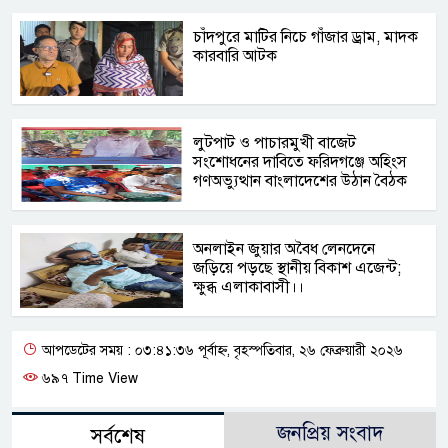
চাঁদপুরে মাটির নিচে গাঁজার ড্রাম, মাদক
কারবারি আটক
লুটপাট ও পাচারমুখী বাজেট
সংশোধনের দাবিতে ফরিদগঞ্জে অহিংস
গণঅভ্যুত্থান বাংলাদেশের উঠান বৈঠক
অনলাইন জুয়ার অবৈধ লেনদেনে
জড়িয়ে পড়ছে স্থানীয় বিকাশ এজেন্ট;
ক্ষুব্ধ এলাকাবাসী।।
আপডেটের সময় : ০৩:৪১:৩৬ পূর্বাহ্ন, বৃহস্পতিবার, ২৬ ফেব্রুয়ারী ২০২৬
৬৯৭ Time View
জনপ্রিয় সংবাদ
সর্বশেষ