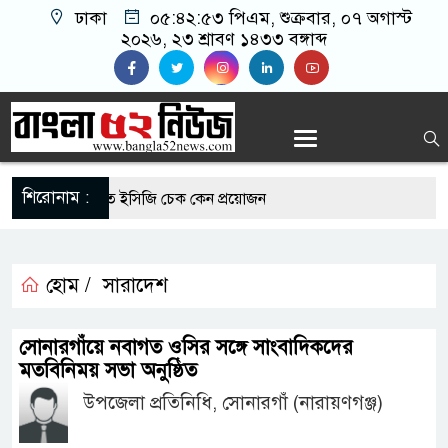
ঢাকা
০৫:৪২:৫৪ পিএম
, শুক্রবার, ০৭ অগাস্ট ২০২৬,
২৩ শ্রাবণ ১৪৩৩ বঙ্গাব্দ
শিরোনাম :
 রোগীদের নিয়মিত ইসিজি চেক কেন প্রয়োজন
ভ্যুত্থান দিবস উপলক্ষে রূপগঞ্জে বিএনপির আনন্দ
হোম /
সারাদেশ
-এর সুযোগে সৌদিতে সফল বাংলাদেশি উদ্যোক্তা,
সোনারগাঁয়ে নবাগত ওসির সঙ্গে সাংবাদিকদের
ের আহ্বান
মতবিনিময় সভা অনুষ্ঠিত
উপজেলা প্রতিনিধি, সোনারগাঁ (নারায়ণগঞ্জ)
ি মাছে মিলল মাইক্রোপ্লাস্টিক, বেশি কই মাছে