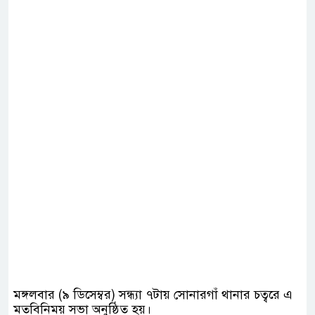
মঙ্গলবার (৯ ডিসেম্বর) সন্ধ্যা ৭টায় সোনারগাঁ থানার চত্বরে এ
মতবিনিময় সভা অনুষ্ঠিত হয়।