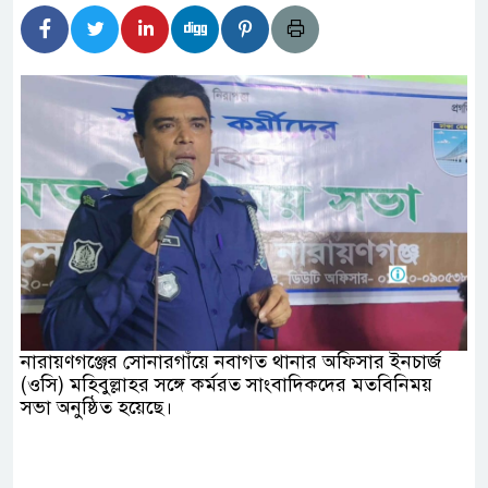
হিদার বাড়ীর মোঃ আঃ খালেকের ইন্তেকাল
াদেশিদের ব্যবসায়িক অগ্রযাত্রায় নতুন অধ্যায়
বর্তমানে স্থিতিশীল সরকার,প্রবাসীদের বিনিয়োগের এখনই
বর্তমানে স্থিতিশীল সরকার,প্রবাসীদের বিনিয়োগের এখনই
টির নিচে গাঁজার ড্রাম, মাদক কারবারি আটক
াচারমুখী বাজেট সংশোধনের দাবিতে ফরিদগঞ্জে অহিংস
নারায়ণগঞ্জের সোনারগাঁয়ে নবাগত থানার অফিসার ইনচার্জ
বাংলাদেশের উঠান বৈঠক
(ওসি) মহিবুল্লাহর সঙ্গে কর্মরত সাংবাদিকদের মতবিনিময়
সভা অনুষ্ঠিত হয়েছে।