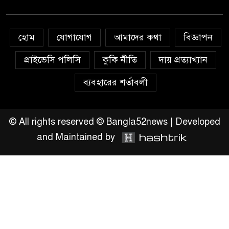
এখনই উপযুক্ত সময়
চাঁদপুরে মাটির নিচে গাঁজার ড্রাম,
হোম
যোগাযোগ
আমাদের কথা
বিজ্ঞাপন
মাদক কারবারি আটক
প্রাইভেসি পলিসি
কুকি নীতি
দায় প্রত্যাখ্যান
লুটপাট ও পাচারমুখী বাজেট
ব্যবহারের শর্তাবলী
সংশোধনের দাবিতে ফরিদগঞ্জে
অহিংস গণঅভ্যুত্থান বাংলাদেশের
উঠান বৈঠক
© All rights reserved © Bangla52news | Developed
and Maintained by