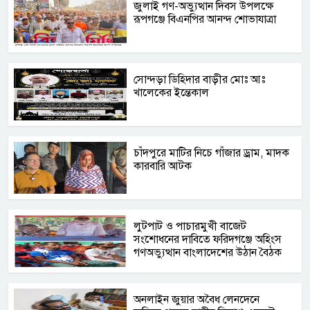
জুলাই গণ-অভ্যুত্থান দিবস উপলক্ষে
রূপগঞ্জে বিএনপির আনন্দ শোভাযাত্রা
সোন্দড়া ডিহিদার বাড়ীর মোঃ আঃ
খালেকের ইন্তেকাল
চাঁদপুরে মাটির নিচে গাঁজার ড্রাম, মাদক
কারবারি আটক
লুটপাট ও পাচারমুখী বাজেট
সংশোধনের দাবিতে ফরিদগঞ্জে অহিংস
গণঅভ্যুত্থান বাংলাদেশের উঠান বৈঠক
অনলাইন জুয়ার অবৈধ লেনদেনে