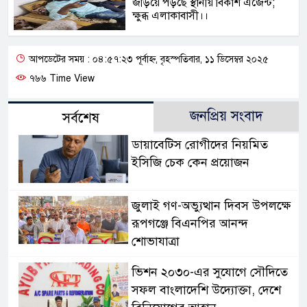
জড়িয়ে পড়ছে স্থানীয় বিকাশ এজেন্ট;
ক্ষুব্ধ এলাকাবাসী।।
আপডেটের সময় : ০৪:৫৭:২৩ পূর্বাহ্ন, বৃহস্পতিবার, ১১ ডিসেম্বর ২০২৫
৭৬৬ Time View
জনপ্রিয় সংবাদ
সর্বশেষ
ডায়াবেটিস রোগীদের নিয়মিত
ইসিজি চেক কেন প্রয়োজন
জুলাই গণ-অভ্যুত্থান দিবস উপলক্ষে
রূপগঞ্জে বিএনপির আনন্দ
শোভাযাত্রা
ভিশন ২০৩০-এর সুযোগে সৌদিতে
সফল বাংলাদেশি উদ্যোক্তা, দেশে