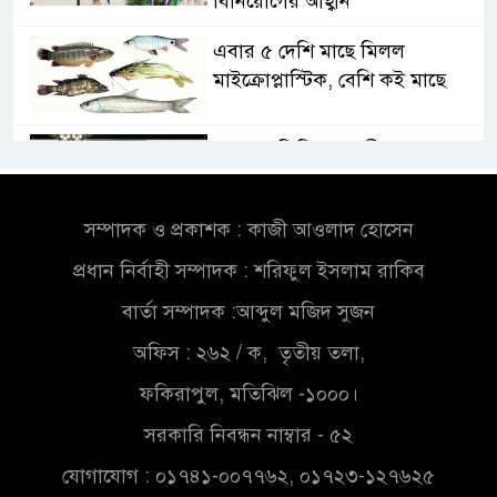
বিনিয়োগের আহ্বান
এবার ৫ দেশি মাছে মিলল
মাইক্রোপ্লাস্টিক, বেশি কই মাছে
সোন্দড়া ডিহিদার বাড়ীর মোঃ আঃ
খালেকের ইন্তেকাল
সম্পাদক ও প্রকাশক : কাজী আওলাদ হোসেন
সৌদিতে বাংলাদেশিদের ব্যবসায়িক
প্রধান নির্বাহী সম্পাদক : শরিফুল ইসলাম রাকিব
অগ্রযাত্রায় নতুন অধ্যায়
বার্তা সম্পাদক :আব্দুল মজিদ সুজন
বাংলাদেশে বর্তমানে স্থিতিশীল
অফিস : ২৬২ / ক, তৃতীয় তলা,
সরকার,প্রবাসীদের বিনিয়োগের
ফকিরাপুল, মতিঝিল -১০০০।
এখনই উপযুক্ত সময়
সরকারি নিবন্ধন নাম্বার - ৫২
বাংলাদেশে বর্তমানে স্থিতিশীল
যোগাযোগ : ০১৭৪১-০০৭৭৬২, ০১৭২৩-১২৭৬২৫
সরকার,প্রবাসীদের বিনিয়োগের