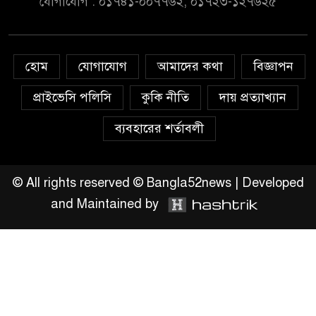
যোগাযোগ : ০১৭৪১-০০৭৭৬২, ০১৭২৩-১২৭৬২৫
সংশোধনের দাবিতে ফরিদগঞ্জে
অহিংস গণঅভ্যুত্থান বাংলাদেশের
উঠান বৈঠক
হোম
যোগাযোগ
আমাদের কথা
বিজ্ঞাপন
অনলাইন জুয়ার অবৈধ লেনদেনে
জড়িয়ে পড়ছে স্থানীয় বিকাশ এজেন্ট;
প্রাইভেসি পলিসি
কুকি নীতি
দায় প্রত্যাখ্যান
ক্ষুব্ধ এলাকাবাসী।।
ব্যবহারের শর্তাবলী
জিয়ানগরের বলেশ্বর নদীতে যৌথ
অভিযানে ৩টি অবৈধ বাঁধা জাল জব্দ
© All rights reserved © Bangla52news | Developed
and Maintained by