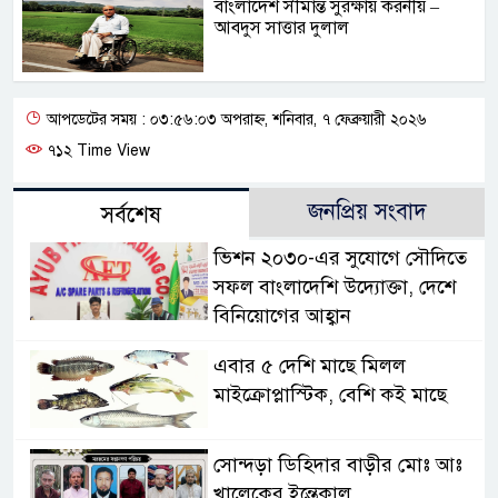
বাংলাদেশ সীমান্ত সুরক্ষায় করনীয় –
আবদুস সাত্তার দুলাল
আপডেটের সময় : ০৩:৫৬:০৩ অপরাহ্ন, শনিবার, ৭ ফেব্রুয়ারী ২০২৬
৭১২ Time View
জনপ্রিয় সংবাদ
সর্বশেষ
ভিশন ২০৩০-এর সুযোগে সৌদিতে
সফল বাংলাদেশি উদ্যোক্তা, দেশে
বিনিয়োগের আহ্বান
এবার ৫ দেশি মাছে মিলল
মাইক্রোপ্লাস্টিক, বেশি কই মাছে
সোন্দড়া ডিহিদার বাড়ীর মোঃ আঃ
খালেকের ইন্তেকাল