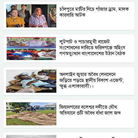
চাঁদপুরে মাটির নিচে গাঁজার ড্রাম, মাদক
কারবারি আটক
লুটপাট ও পাচারমুখী বাজেট
সংশোধনের দাবিতে ফরিদগঞ্জে অহিংস
গণঅভ্যুত্থান বাংলাদেশের উঠান বৈঠক
অনলাইন জুয়ার অবৈধ লেনদেনে
জড়িয়ে পড়ছে স্থানীয় বিকাশ এজেন্ট;
ক্ষুব্ধ এলাকাবাসী।।
জিয়ানগরের বলেশ্বর নদীতে যৌথ
অভিযানে ৩টি অবৈধ বাঁধা জাল জব্দ