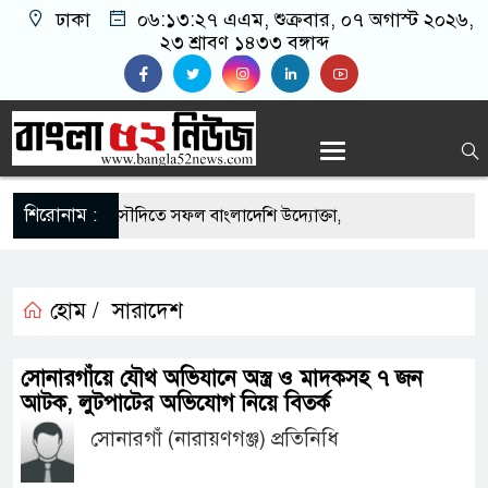
ঢাকা
০৬:১৩:২৮ এএম
, শুক্রবার, ০৭ অগাস্ট ২০২৬,
২৩ শ্রাবণ ১৪৩৩ বঙ্গাব্দ
শিরোনাম :
-এর সুযোগে সৌদিতে সফল বাংলাদেশি উদ্যোক্তা,
ের আহ্বান
ি মাছে মিলল মাইক্রোপ্লাস্টিক, বেশি কই মাছে
হোম /
সারাদেশ
িহিদার বাড়ীর মোঃ আঃ খালেকের ইন্তেকাল
সোনারগাঁয়ে যৌথ অভিযানে অস্ত্র ও মাদকসহ ৭ জন
আটক, লুটপাটের অভিযোগ নিয়ে বিতর্ক
াদেশিদের ব্যবসায়িক অগ্রযাত্রায় নতুন অধ্যায়
সোনারগাঁ (নারায়ণগঞ্জ) প্রতিনিধি
বর্তমানে স্থিতিশীল সরকার,প্রবাসীদের বিনিয়োগের এখনই