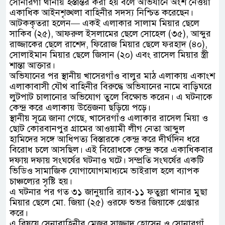
সোনারগাঁ থানায় হস্তান্তর করা হয় বলে অভিযানে অংশ নেওয়া
একাধিক আইনশৃঙ্খলা বাহিনীর সদস্য নিশ্চিত করেছেন।
আটককৃতরা হলেন— একই এলাকার সালাম মিয়ার ছেলে
সাকিব (২৫), আফরুল ইসলামের ছেলে সোহেল (৩৫), আব্দুর
রাজ্জাকের ছেলে রাশেদ, ফিরোজ মিয়ার ছেলে ফরহাদ (৪০),
সোলাইমান মিয়ার ছেলে জিসান (২০) এবং রাসেল মিয়ার স্ত্রী
শান্তা আক্তার।
অভিযানের পর স্থানীয় খাসেরগাঁও বালুর মাঠ এলাকায় একাংশ
এলাকাবাসী যৌথ বাহিনীর বিরুদ্ধে অভিযানের নামে বাড়িঘরে
লুটপাট চালানোর অভিযোগ তুলে বিক্ষোভ করেন। এ ঘটনাকে
কেন্দ্র করে এলাকায় উত্তেজনা ছড়িয়ে পড়ে।
স্থানীয় সূত্রে জানা গেছে, খাসেরগাঁও এলাকার রাসেল মিয়া ও
ছোট কোরবানপুর গ্রামের আওয়ামী লীগ নেতা আব্দুল
হামিদের সঙ্গে আধিপত্য বিস্তারকে কেন্দ্র করে দীর্ঘদিন ধরে
বিরোধ চলে আসছিল। এই বিরোধকে কেন্দ্র করে একাধিকবার
দফায় দফায় সংঘর্ষের ঘটনাও ঘটে। সম্প্রতি সংঘর্ষের একটি
ভিডিও সামাজিক যোগাযোগমাধ্যমে ভাইরাল হলে ব্যাপক
চাঞ্চল্যের সৃষ্টি হয়।
এ ঘটনার পর গত ৩১ জানুয়ারি র‍্যাব-১১ ফতুল্লা থানার মুছা
মিয়ার ছেলে মো. জিয়া (২৫) ওরফে শুভর জিয়াকে গ্রেপ্তার
করে।
এ বিষয়ে সেনাবাহিনীর মেজর সাজ্জাদ হোসেন ও সোনারগাঁ