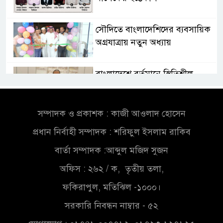
সৌদিতে বাংলাদেশিদের ব্যবসায়িক
অগ্রযাত্রায় নতুন অধ্যায়
বাংলাদেশে বর্তমানে স্থিতিশীল
সরকার,প্রবাসীদের বিনিয়োগের
এখনই উপযুক্ত সময়
সম্পাদক ও প্রকাশক : কাজী আওলাদ হোসেন
বাংলাদেশে বর্তমানে স্থিতিশীল
প্রধান নির্বাহী সম্পাদক : শরিফুল ইসলাম রাকিব
সরকার,প্রবাসীদের বিনিয়োগের
এখনই উপযুক্ত সময়
বার্তা সম্পাদক :আব্দুল মজিদ সুজন
অফিস : ২৬২ / ক, তৃতীয় তলা,
চাঁদপুরে মাটির নিচে গাঁজার ড্রাম,
মাদক কারবারি আটক
ফকিরাপুল, মতিঝিল -১০০০।
সরকারি নিবন্ধন নাম্বার - ৫২
লুটপাট ও পাচারমুখী বাজেট