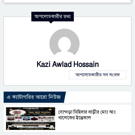
আপলোডকারীর তথ্য
Kazi Awlad Hossain
আপলোডকারীর সব সংবাদ
এ ক্যাটাগরির আরো নিউজ
সোন্দড়া ডিহিদার বাড়ীর মোঃ আঃ
খালেকের ইন্তেকাল