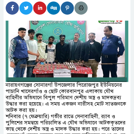
বর্তমানে স্থিতিশীল সরকার,প্রবাসীদের বিনিয়োগের এখনই
াটির নিচে গাঁজার ড্রাম, মাদক কারবারি আটক
পাচারমুখী বাজেট সংশোধনের দাবিতে ফরিদগঞ্জে অহিংস
 বাংলাদেশের উঠান বৈঠক
়ার অবৈধ লেনদেনে জড়িয়ে পড়ছে স্থানীয় বিকাশ
নারায়ণগঞ্জের সোনারগাঁ উপজেলার পিরোজপুর ইউনিয়নের
ধ এলাকাবাসী।।
পাচানি খাসেরগাঁও ও ছোট কোরবানপুর এলাকায় যৌথ
বাহিনীর অভিযানে বিপুল পরিমাণ দেশীয় অস্ত্র ও মাদকদ্রব্য
 বলেশ্বর নদীতে যৌথ অভিযানে ৩টি অবৈধ বাঁধা জাল জব্দ
উদ্ধার করা হয়েছে। এ সময় একজন নারীসহ মোট সাতজনকে
আটক করা হয়।
শনিবার (৭ ফেব্রুয়ারি) গভীর রাতে সেনাবাহিনী, র‍্যাব ও
পুলিশের সমন্বয়ে পরিচালিত এ যৌথ অভিযানে আটককৃতদের
কাছ থেকে দেশীয় অস্ত্র ও মাদক উদ্ধার করা হয়। পরে তাদের