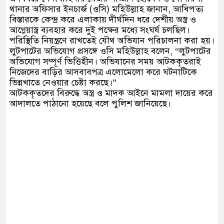
থানার অফিসার ইনচার্জ (ওসি) মহিউল্লাহ জানান, আধিপত্য
বিস্তারকে কেন্দ্র করে এলাকায় দীর্ঘদিন ধরে দেশীয় অস্ত্র ও
আগ্নেয়াস্ত্র ব্যবহার করে দুই পক্ষের মধ্যে সংঘর্ষ চলছিল।
পরিস্থিতি নিয়ন্ত্রণে রাখতেই যৌথ অভিযান পরিচালনা করা হয়।
লুটপাটের অভিযোগ প্রসঙ্গে ওসি মহিউল্লাহ বলেন, “লুটপাটের
অভিযোগ সম্পূর্ণ ভিত্তিহীন। অভিযানের সময় আটককৃতরাই
নিজেদের বাড়ির আসবাবপত্র এলোমেলো করে ঘটনাটিকে
ভিন্নখাতে নেওয়ার চেষ্টা করছে।”
আটককৃতদের বিরুদ্ধে অস্ত্র ও মাদক আইনে মামলা দায়ের করে
আদালতে পাঠানো হয়েছে বলে পুলিশ জানিয়েছে।