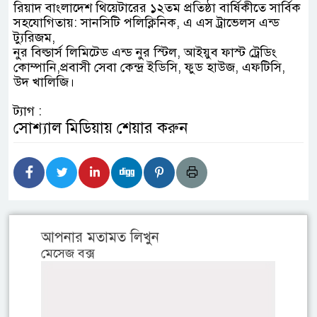
রিয়াদ বাংলাদেশ থিয়েটারের ১২তম প্রতিষ্ঠা বার্ষিকীতে সার্বিক
সহযোগিতায়: সানসিটি পলিক্লিনিক, এ এস ট্রাভেলস এন্ড
ট্যুরিজম,
নুর বিল্ডার্স লিমিটেড এন্ড নুর স্টিল, আইয়ুব ফাস্ট ট্রেডিং
কোম্পানি,প্রবাসী সেবা কেন্দ্র ইডিসি, ফুড হাউজ, এফটিসি,
উদ খালিজি।
ট্যাগ :
সোশ্যাল মিডিয়ায় শেয়ার করুন
আপনার মতামত লিখুন
মেসেজ বক্স