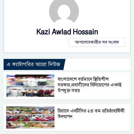
Kazi Awlad Hossain
আপলোডকারীর সব সংবাদ
এ ক্যাটাগরির আরো নিউজ
বাংলাদেশে বর্তমানে স্থিতিশীল
সরকার,প্রবাসীদের বিনিয়োগের এখনই
উপযুক্ত সময়
রিয়াদে এনটিভির ২৩ তম প্রতিষ্ঠাবার্ষিকী
উদযাপন