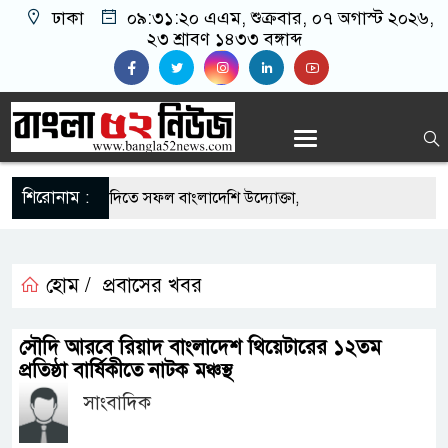
ঢাকা
০৯:৩১:২০ এএম
, শুক্রবার, ০৭ অগাস্ট ২০২৬,
২৩ শ্রাবণ ১৪৩৩ বঙ্গাব্দ
শিরোনাম :
 সুযোগে সৌদিতে সফল বাংলাদেশি উদ্যোক্তা,
আহ্বান
াছে মিলল মাইক্রোপ্লাস্টিক, বেশি কই মাছে
হোম /
প্রবাসের খবর
দার বাড়ীর মোঃ আঃ খালেকের ইন্তেকাল
সৌদি আরবে রিয়াদ বাংলাদেশ থিয়েটারের ১২তম
প্রতিষ্ঠা বার্ষিকীতে নাটক মঞ্চস্থ
শিদের ব্যবসায়িক অগ্রযাত্রায় নতুন অধ্যায়
সাংবাদিক
তমানে স্থিতিশীল সরকার,প্রবাসীদের বিনিয়োগের এখনই