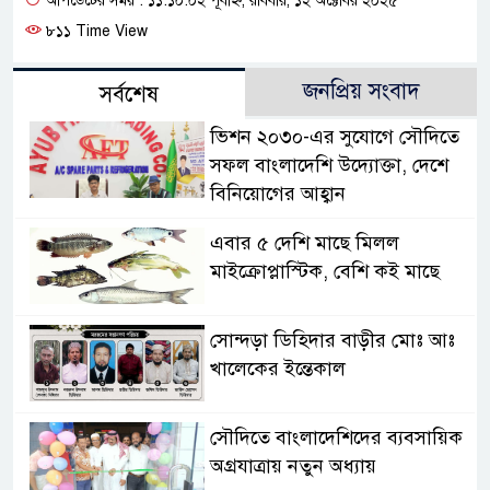
আপডেটের সময় : ১১:১০:০২ পূর্বাহ্ন, রবিবার, ১২ অক্টোবর ২০২৫
৮১১ Time View
জনপ্রিয় সংবাদ
সর্বশেষ
ভিশন ২০৩০-এর সুযোগে সৌদিতে
সফল বাংলাদেশি উদ্যোক্তা, দেশে
বিনিয়োগের আহ্বান
এবার ৫ দেশি মাছে মিলল
মাইক্রোপ্লাস্টিক, বেশি কই মাছে
সোন্দড়া ডিহিদার বাড়ীর মোঃ আঃ
খালেকের ইন্তেকাল
সৌদিতে বাংলাদেশিদের ব্যবসায়িক
অগ্রযাত্রায় নতুন অধ্যায়