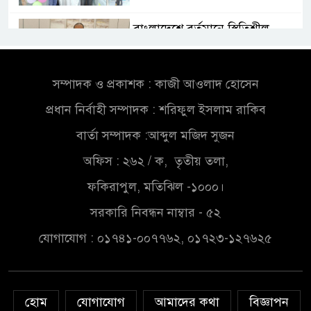
বাংলাদেশে বর্তমানে স্থিতিশীল
সরকার,প্রবাসীদের বিনিয়োগের
এখনই উপযুক্ত সময়
সম্পাদক ও প্রকাশক : কাজী আওলাদ হোসেন
বাংলাদেশে বর্তমানে স্থিতিশীল
প্রধান নির্বাহী সম্পাদক : শরিফুল ইসলাম রাকিব
সরকার,প্রবাসীদের বিনিয়োগের
এখনই উপযুক্ত সময়
বার্তা সম্পাদক :আব্দুল মজিদ সুজন
অফিস : ২৬২ / ক, তৃতীয় তলা,
চাঁদপুরে মাটির নিচে গাঁজার ড্রাম,
মাদক কারবারি আটক
ফকিরাপুল, মতিঝিল -১০০০।
সরকারি নিবন্ধন নাম্বার - ৫২
লুটপাট ও পাচারমুখী বাজেট
যোগাযোগ : ০১৭৪১-০০৭৭৬২, ০১৭২৩-১২৭৬২৫
সংশোধনের দাবিতে ফরিদগঞ্জে
অহিংস গণঅভ্যুত্থান বাংলাদেশের
উঠান বৈঠক
হোম
যোগাযোগ
আমাদের কথা
বিজ্ঞাপন
অনলাইন জুয়ার অবৈধ লেনদেনে