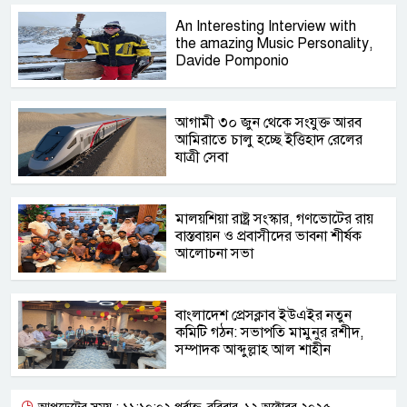
An Interesting Interview with
the amazing Music Personality,
Davide Pomponio
আগামী ৩০ জুন থেকে সংযুক্ত আরব
আমিরাতে চালু হচ্ছে ইত্তিহাদ রেলের
যাত্রী সেবা
মালয়শিয়া রাষ্ট্র সংস্কার, গণভোটের রায়
বাস্তবায়ন ও প্রবাসীদের ভাবনা শীর্ষক
আলোচনা সভা
বাংলাদেশ প্রেসক্লাব ইউএইর নতুন
কমিটি গঠন: সভাপতি মামুনুর রশীদ,
সম্পাদক আব্দুল্লাহ আল শাহীন