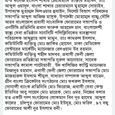
এন্ড কলেজ ইংলিশ শাখার চেয়ারম্যান ডাক্তার মহসিন, ডাঃ
আব্দুল ওয়াদুদ, বাংলা শাখার চেয়ারম্যান মুহাম্মদ সোয়াইব,
উপাধ্যক্ষ মুহাম্মদ দিলওয়ার হুসাইন, সিলেট বিভাগ পরিষদের
সভাপতি আব্দুল আজিজ মাসুক, উপদেষ্টা মোহাম্মদ বাচ্চু,সৌদি
আরব বাংলাদেশ প্রবাসী সাংবাদিক ফোরামের সভাপতি ও
এনটিভি প্রতিনিধি প্রধান ফারুক আহমেদ চান, বাংলাদেশী
স্বাস্থ্য সেবা প্রতিষ্ঠান সানসিটি পলিক্লিনিকের ব্যবস্থাপনা
পরিচালক আব্দুল্লাহ আল মামুন, ডাঃ কামরুল ইসলাম,
কমিউনিটি ব্যক্তিত্ব মোঃ জাকির হোসেন, ঢাকা মেডিকেল
সেন্টারের মার্কেটিং ম্যানেজার রেদওয়ান উর রহমান,
কমিউনিটি ব্যক্তিত্ব শহীদ মাদবর, প্রবাসী ফেনী জেলা
ফোরামের প্রতিষ্ঠাতা সভাপতি নুরুল আনোয়ার, সাবেক
সভাপতি কামাল পাটোয়ারী , উদ খালিজির কান্ট্রি ম্যানেজার
মিজানুর রহমান, প্রবাসী ফেনী জেলা ফোরামের সভাপতি মোঃ
মাজহারুল ইসলাম শীমুল, সাধারণ সম্পাদক আব্দুল বাতেন,
গ্রীন বাংলা ক্রিকেটার সংগঠনের মোঃ ফখরুল ইসলাম,
সোনালী ব্যাংক প্রতিনিধি মোঃ ফিরোজ, প্রবাসী সেবা কেন্দ্র
ইডিসির আবু সায়েদ মোঃ তারেক, মোঃ ওমর, নিজের বলার
মত একটি গল্প সংগঠনের লোকমান বিন নূর হাসেম ,আব্দুল
কাদের , চাঁদপুর ফোরামের মোঃ ইউনুছ, মোঃ ফরিদ , ৯৭ বন্ধু
ফোরামের আলী নুর ইসলাম রনী।