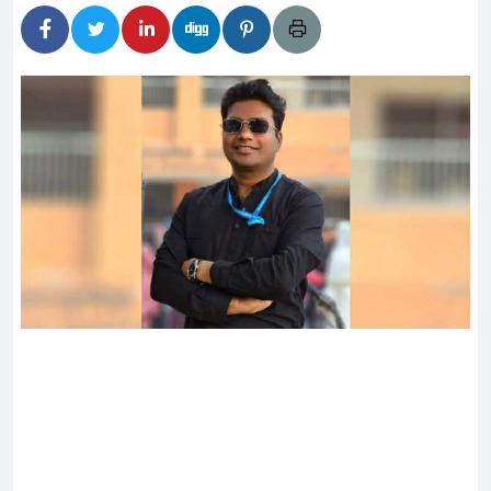
িদার বাড়ীর মোঃ আঃ খালেকের ইন্তেকাল
েশিদের ব্যবসায়িক অগ্রযাত্রায় নতুন অধ্যায়
্তমানে স্থিতিশীল সরকার,প্রবাসীদের বিনিয়োগের এখনই
্তমানে স্থিতিশীল সরকার,প্রবাসীদের বিনিয়োগের এখনই
ির নিচে গাঁজার ড্রাম, মাদক কারবারি আটক
চারমুখী বাজেট সংশোধনের দাবিতে ফরিদগঞ্জে অহিংস
াংলাদেশের উঠান বৈঠক