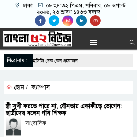
ঢাকা
০৮:২৪:৩২ পিএম
, শনিবার, ০৮ অগাস্ট
২০২৬, ২৩ শ্রাবণ ১৪৩৩ বঙ্গাব্দ
শিরোনাম :
োগীদের নিয়মিত ইসিজি চেক কেন প্রয়োজন
যুত্থান দিবস উপলক্ষে রূপগঞ্জে বিএনপির আনন্দ
হোম /
ক্যাম্পাস
র সুযোগে সৌদিতে সফল বাংলাদেশি উদ্যোক্তা,
স্ত্রী সুখী করতে পারে না, যৌনতায় একাকীত্বে ভোগেন:
 আহ্বান
ছাত্রীদের বলেন গবি শিক্ষক
সাংবাদিক
মাছে মিলল মাইক্রোপ্লাস্টিক, বেশি কই মাছে