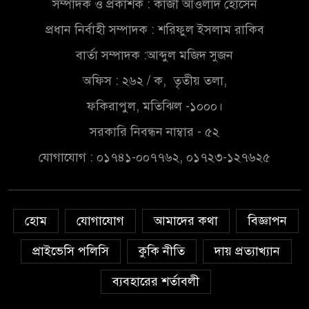
সম্পাদক ও প্রকাশক : কাজী আওলাদ হোসেন
সৌদিতে বাংলাদেশিদের ব্যবসায়িক
প্রধান নির্বাহী সম্পাদক : শরিফুল ইসলাম রাকিব
অগ্রযাত্রায় নতুন অধ্যায়
বার্তা সম্পাদক :আব্দুল মজিদ সুজন
বাংলাদেশে বর্তমানে স্থিতিশীল
অফিস : ২৬২ / ক, তৃতীয় তলা,
সরকার,প্রবাসীদের বিনিয়োগের
ফকিরাপুল, মতিঝিল -১০০০।
এখনই উপযুক্ত সময়
সরকারি নিবন্ধন নাম্বার - ৫২
বাংলাদেশে বর্তমানে স্থিতিশীল
যোগাযোগ : ০১৭৪১-০০৭৭৬২, ০১৭২৩-১২৭৬২৫
সরকার,প্রবাসীদের বিনিয়োগের
এখনই উপযুক্ত সময়
চাঁদপুরে মাটির নিচে গাঁজার ড্রাম,
হোম
যোগাযোগ
আমাদের কথা
বিজ্ঞাপন
মাদক কারবারি আটক
প্রাইভেসি পলিসি
কুকি নীতি
দায় প্রত্যাখ্যান
লুটপাট ও পাচারমুখী বাজেট
ব্যবহারের শর্তাবলী
সংশোধনের দাবিতে ফরিদগঞ্জে
অহিংস গণঅভ্যুত্থান বাংলাদেশের