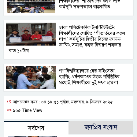
শিক্ষার্থীদের ‘শীতার্তদের কম্বল দাও’
কর্মসূচি সফলভাবে বাস্তবায়িত
ঢাকা পলিটেকনিক ইনস্টিটিউটের
শিক্ষার্থীদের ঘোষিত ‘শীতার্তদের কম্বল
দাও’ কর্মসূচির দ্বিতীয় দিনের ক্রাউড
ফান্ডিং সমাপ্ত, কম্বল বিতরণ শক্রবার
রাত ১০টায়
গণ বিশ্ববিদ্যালয়ে ফের সহিংসতা:
র‍্যাগিং–ধর্ষণকাণ্ডের উত্তপ্ত পরিস্থিতির
মধ্যেই শিক্ষার্থীকে দুই দফা হামলা
আপডেটের সময় : ০৪:১৯:৫১ পূর্বাহ্ন, মঙ্গলবার, ৯ ডিসেম্বর ২০২৫
৯০৫ Time View
জনপ্রিয় সংবাদ
সর্বশেষ