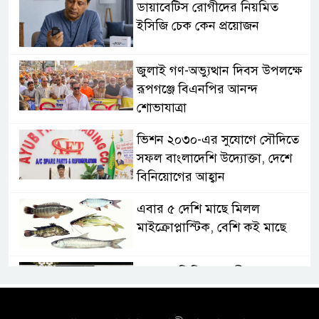
ডায়াবেটিস রোগীদের নিয়মিত
ইসিজি চেক কেন প্রয়োজন
জুলাই গণ-অভ্যুত্থান দিবস উপলক্ষে
রূপগঞ্জে বিএনপির আনন্দ
শোভাযাত্রা
ভিশন ২০৩০-এর সুযোগে সৌদিতে
সফল বাংলাদেশি উদ্যোক্তা, দেশে
বিনিয়োগের আহ্বান
এবার ৫ দেশি মাছে মিলল
মাইক্রোপ্লাস্টিক, বেশি কই মাছে
সোন্দড়া ডিহিদার বাড়ীর মোঃ আঃ
খালেকের ইন্তেকাল