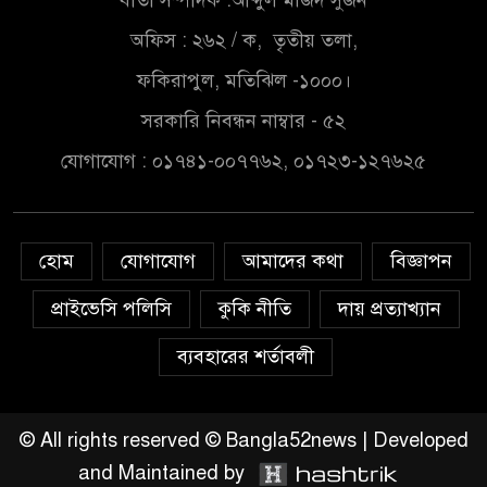
বার্তা সম্পাদক :আব্দুল মজিদ সুজন
অফিস : ২৬২ / ক, তৃতীয় তলা,
চাঁদপুরে মাটির নিচে গাঁজার ড্রাম,
মাদক কারবারি আটক
ফকিরাপুল, মতিঝিল -১০০০।
সরকারি নিবন্ধন নাম্বার - ৫২
লুটপাট ও পাচারমুখী বাজেট
যোগাযোগ : ০১৭৪১-০০৭৭৬২, ০১৭২৩-১২৭৬২৫
সংশোধনের দাবিতে ফরিদগঞ্জে
অহিংস গণঅভ্যুত্থান বাংলাদেশের
উঠান বৈঠক
হোম
যোগাযোগ
আমাদের কথা
বিজ্ঞাপন
অনলাইন জুয়ার অবৈধ লেনদেনে
জড়িয়ে পড়ছে স্থানীয় বিকাশ এজেন্ট;
প্রাইভেসি পলিসি
কুকি নীতি
দায় প্রত্যাখ্যান
ক্ষুব্ধ এলাকাবাসী।।
ব্যবহারের শর্তাবলী
জিয়ানগরের বলেশ্বর নদীতে যৌথ
অভিযানে ৩টি অবৈধ বাঁধা জাল জব্দ
© All rights reserved © Bangla52news | Developed
and Maintained by