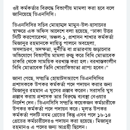
ওই কর্মকর্তার বিরুদ্ধে বিভাগীয় মামলা করা হবে বলে
জানিয়েছে ডিএনসিসি।
ডিএনসিসির সচিব মোহাম্মদ মামুন-উল-হাসানের
স্বাক্ষরে এক অফিস আদেশে বলা হয়েছে, “ঢাকা উত্তর
সিটি করপোরেশন, অঞ্চল-১, প্রশাসন শাখার কর্মকর্তা
মিজানুর রহমানকে দায়িত্ব পালনে অবহেলা,
অসদাচরণ, অদক্ষতা, দুর্নীতি বা প্রতারণায় জড়ানোর
অভিযোগে বিভাগীয় মামলা রুজু করে বিধি মোতাবেক
চাকরি থেকে সাময়িক বরখাস্ত করা হল। বরখাস্তকালীন
বিধি মোতাবেক তিনি খোরাকিভাতা প্রাপ্য হবেন।”
জানা গেছে, সম্প্রতি হোয়াটসঅ্যাপে ডিএনসিসির
প্রশাসককে উপকর কর্মকর্তা পদে পদায়ন করার জন্য
মিজানুর রহমান এ ঘুসের প্রস্তাব করেন। সরাসরি ঘুস
প্রস্তাব করায় প্রশাসক তার বিরুদ্ধে ব্যবস্থা নেওয়ার
নির্দেশ দেন। ডিএনসিসি সম্প্রতি কয়েকজন কর্মচারীকে
উপকর কর্মকর্তা পদে পদায়ন করে। মূলত উপকর
কর্মকর্তা পদটি নবম গ্রেডের কিন্তু এসব পদে ১৬-১৪
গ্রেডের কর্মচারীদেরও পদায়ন করা হয়েছে। মিজানুর
রহমানও এ পদের জন্য আগ্রহী ছিলেন।