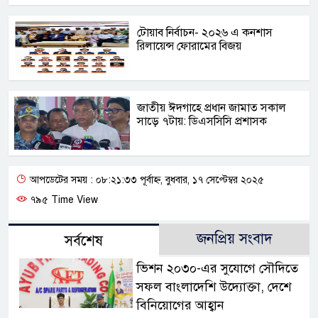
টোয়াব নির্বাচন- ২০২৬ এ কনশাস
রিলায়েন্স ফোরামের বিজয়
জাতীয় ঈদগাহে প্রধান জামাত সকাল
সাড়ে ৭টায়: ডিএসসিসি প্রশাসক
আপডেটের সময় : ০৮:২১:৩৩ পূর্বাহ্ন, বুধবার, ১৭ সেপ্টেম্বর ২০২৫
৭৯৫ Time View
জনপ্রিয় সংবাদ
সর্বশেষ
ভিশন ২০৩০-এর সুযোগে সৌদিতে
সফল বাংলাদেশি উদ্যোক্তা, দেশে
বিনিয়োগের আহ্বান