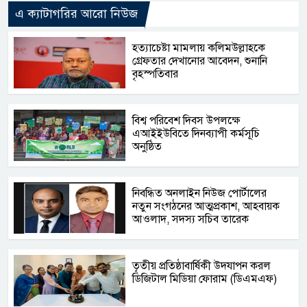
এ ক্যাটাগরির আরো নিউজ
হত্যাচেষ্টা মামলায় কলিমউল্লাহকে
গ্রেফতার দেখানোর আবেদন, শুনানি
বৃহস্পতিবার
বিশ্ব পরিবেশ দিবস উপলক্ষে
এআইইউবিতে দিনব্যাপী কর্মসূচি
অনুষ্ঠিত
নিবন্ধিত অনলাইন নিউজ পোর্টালের
নতুন সংগঠনের আত্মপ্রকাশ, আহবায়ক
আওলাদ, সদস্য সচিব তারেক
তৃতীয় প্রতিষ্ঠাবার্ষিকী উদযাপন করল
ডিজিটাল মিডিয়া ফোরাম (ডিএমএফ)