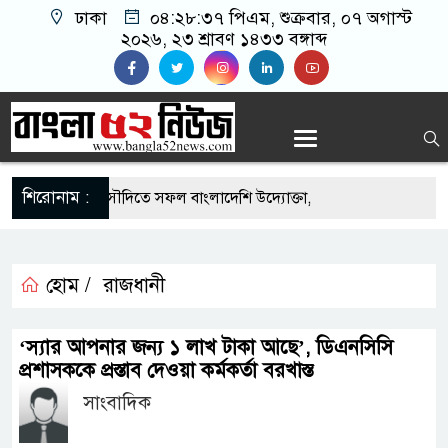
ঢাকা
০৪:২৮:৩৭ পিএম
, শুক্রবার, ০৭ অগাস্ট
২০২৬, ২৩ শ্রাবণ ১৪৩৩ বঙ্গাব্দ
শিরোনাম :
-এর সুযোগে সৌদিতে সফল বাংলাদেশি উদ্যোক্তা,
ের আহ্বান
ি মাছে মিলল মাইক্রোপ্লাস্টিক, বেশি কই মাছে
হোম /
রাজধানী
িহিদার বাড়ীর মোঃ আঃ খালেকের ইন্তেকাল
‘স্যার আপনার জন্য ১ লাখ টাকা আছে’, ডিএনসিসি
প্রশাসককে প্রস্তাব দেওয়া কর্মকর্তা বরখাস্ত
াদেশিদের ব্যবসায়িক অগ্রযাত্রায় নতুন অধ্যায়
সাংবাদিক
বর্তমানে স্থিতিশীল সরকার,প্রবাসীদের বিনিয়োগের এখনই