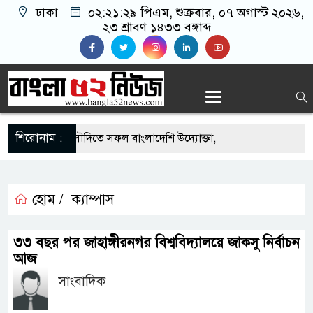
ঢাকা
০২:২১:২৯ পিএম
, শুক্রবার, ০৭ অগাস্ট ২০২৬,
২৩ শ্রাবণ ১৪৩৩ বঙ্গাব্দ
শিরোনাম :
এর সুযোগে সৌদিতে সফল বাংলাদেশি উদ্যোক্তা,
র আহ্বান
 মাছে মিলল মাইক্রোপ্লাস্টিক, বেশি কই মাছে
হোম /
ক্যাম্পাস
িদার বাড়ীর মোঃ আঃ খালেকের ইন্তেকাল
৩৩ বছর পর জাহাঙ্গীরনগর বিশ্ববিদ্যালয়ে জাকসু নির্বাচন
আজ
দেশিদের ব্যবসায়িক অগ্রযাত্রায় নতুন অধ্যায়
সাংবাদিক
র্তমানে স্থিতিশীল সরকার,প্রবাসীদের বিনিয়োগের এখনই