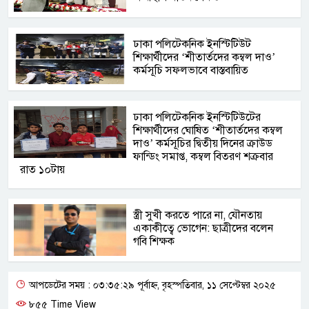
ঢাকা পলিটেকনিক ইনস্টিটিউট
শিক্ষার্থীদের ‘শীতার্তদের কম্বল দাও’
কর্মসূচি সফলভাবে বাস্তবায়িত
ঢাকা পলিটেকনিক ইনস্টিটিউটের
শিক্ষার্থীদের ঘোষিত ‘শীতার্তদের কম্বল
দাও’ কর্মসূচির দ্বিতীয় দিনের ক্রাউড
ফান্ডিং সমাপ্ত, কম্বল বিতরণ শক্রবার
রাত ১০টায়
স্ত্রী সুখী করতে পারে না, যৌনতায়
একাকীত্বে ভোগেন: ছাত্রীদের বলেন
গবি শিক্ষক
আপডেটের সময় : ০৩:৩৫:২৯ পূর্বাহ্ন, বৃহস্পতিবার, ১১ সেপ্টেম্বর ২০২৫
৮৫৫ Time View