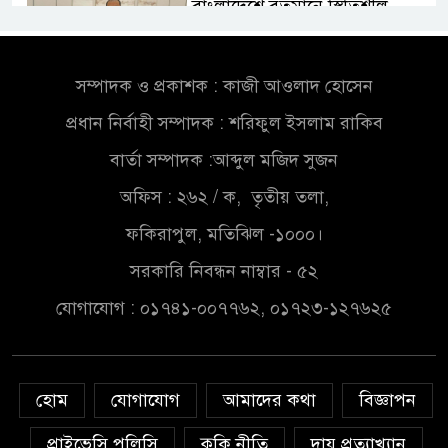
বাংলাদেশে বর্তমানে স্থিতিশীল
সরকার,প্রবাসীদের বিনিয়োগের
এখনই উপযুক্ত সময়
সম্পাদক ও প্রকাশক : কাজী আওলাদ হোসেন
বাংলাদেশে বর্তমানে স্থিতিশীল
প্রধান নির্বাহী সম্পাদক : শরিফুল ইসলাম রাকিব
সরকার,প্রবাসীদের বিনিয়োগের
এখনই উপযুক্ত সময়
বার্তা সম্পাদক :আব্দুল মজিদ সুজন
অফিস : ২৬২ / ক, তৃতীয় তলা,
চাঁদপুরে মাটির নিচে গাঁজার ড্রাম,
মাদক কারবারি আটক
ফকিরাপুল, মতিঝিল -১০০০।
সরকারি নিবন্ধন নাম্বার - ৫২
লুটপাট ও পাচারমুখী বাজেট
যোগাযোগ : ০১৭৪১-০০৭৭৬২, ০১৭২৩-১২৭৬২৫
সংশোধনের দাবিতে ফরিদগঞ্জে
অহিংস গণঅভ্যুত্থান বাংলাদেশের
উঠান বৈঠক
হোম
যোগাযোগ
আমাদের কথা
বিজ্ঞাপন
অনলাইন জুয়ার অবৈধ লেনদেনে
জড়িয়ে পড়ছে স্থানীয় বিকাশ এজেন্ট;
প্রাইভেসি পলিসি
কুকি নীতি
দায় প্রত্যাখ্যান