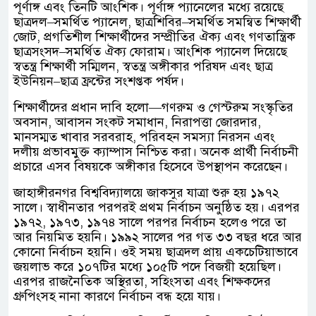
পূর্ণাঙ্গ এবং তিনটি আংশিক। পূর্ণাঙ্গ প্যানেলের মধ্যে রয়েছে
ছাত্রদল–সমর্থিত প্যানেল, ছাত্রশিবির–সমর্থিত সমন্বিত শিক্ষার্থী
জোট, প্রগতিশীল শিক্ষার্থীদের সম্প্রীতির ঐক্য এবং গণতান্ত্রিক
ছাত্রসংসদ–সমর্থিত ঐক্য ফোরাম। আংশিক প্যানেল দিয়েছে
স্বতন্ত্র শিক্ষার্থী সম্মিলন, স্বতন্ত্র অঙ্গীকার পরিষদ এবং ছাত্র
ইউনিয়ন–ছাত্র ফ্রন্টের সংশপ্তক পর্ষদ।
শিক্ষার্থীদের প্রধান দাবি হলো—গণরুম ও গেস্টরুম সংস্কৃতির
অবসান, আবাসন সংকট সমাধান, নিরাপত্তা জোরদার,
মানসম্মত খাবার সরবরাহ, পরিবহন সমস্যা নিরসন এবং
দলীয় প্রভাবমুক্ত ক্যাম্পাস নিশ্চিত করা। অনেক প্রার্থী নির্বাচনী
প্রচারে এসব বিষয়কে অঙ্গীকার হিসেবে উপস্থাপন করেছেন।
জাহাঙ্গীরনগর বিশ্ববিদ্যালয়ে জাকসুর যাত্রা শুরু হয় ১৯৭২
সালে। স্বাধীনতার পরপরই প্রথম নির্বাচন অনুষ্ঠিত হয়। এরপর
১৯৭২, ১৯৭৩, ১৯৭৪ সালে পরপর নির্বাচন হলেও পরে তা
আর নিয়মিত হয়নি। ১৯৯২ সালের পর গত ৩৩ বছর ধরে আর
কোনো নির্বাচন হয়নি। ওই সময় ছাত্রদল প্রায় একচেটিয়াভাবে
জয়লাভ করে ১০৭টির মধ্যে ১০৫টি পদে বিজয়ী হয়েছিল।
এরপর রাজনৈতিক অস্থিরতা, সহিংসতা এবং শিক্ষকদের
গ্রুপিংসহ নানা কারণে নির্বাচন বন্ধ হয়ে যায়।