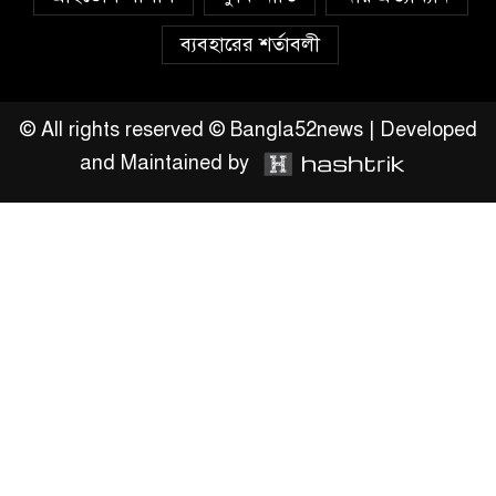
ক্ষুব্ধ এলাকাবাসী।।
ব্যবহারের শর্তাবলী
জিয়ানগরের বলেশ্বর নদীতে যৌথ
অভিযানে ৩টি অবৈধ বাঁধা জাল জব্দ
© All rights reserved © Bangla52news | Developed
and Maintained by