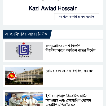
Kazi Awlad Hossain
আপলোডকারীর সব সংবাদ
এ ক্যাটাগরির আরো নিউজ
অননুমোদিত দেশি-বিদেশি
বিশ্ববিদ্যালয়ের কার্যক্রম বন্ধের নির্দেশ
সোমবার থেকে সব বিশ্ববিদ্যালয় বন্ধ
ইন্টারন্যাশনাল ক্রিয়েটিভ আর্টস
অ্যাওয়ার্ড এবং ফেলোশিপ পেলেন
এআইপি মতিন সৈকত