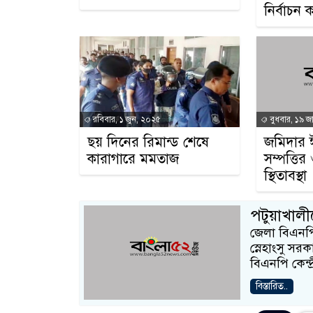
নির্বাচন
রবিবার, ১ জুন, ২০২৫
বুধবার, ১৯ জ
ছয় দিনের রিমান্ড শেষে
জমিদার 
কারাগারে মমতাজ
সম্পত্তি
স্থিতাবস্থা
পটুয়াখাল
জেলা বিএনপির
স্নেহাংসু সর
বিএনপি কেন্দ্
বিস্তারিত..