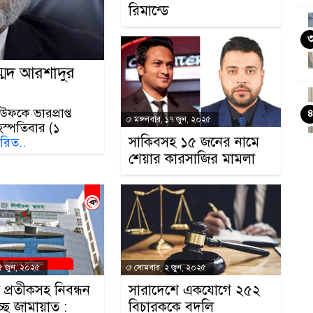
রিমান্ডে
াম্মদ আরশাদুর
উফকে ভারপ্রাপ্ত
মঙ্গলবার, ১৭ জুন, ২০২৫
ৃহস্পতিবার (১
সাকিবসহ ১৫ জনের নামে
তারিত..
স
শেয়ার কারসাজির মামলা
স
 ৫ জুন, ২০২৫
সোমবার, ২ জুন, ২০২৫
লা প্রতীকসহ নিবন্ধন
সারাদেশে একযোগে ২৫২
্ছে জামায়াত :
বিচারককে বদলি