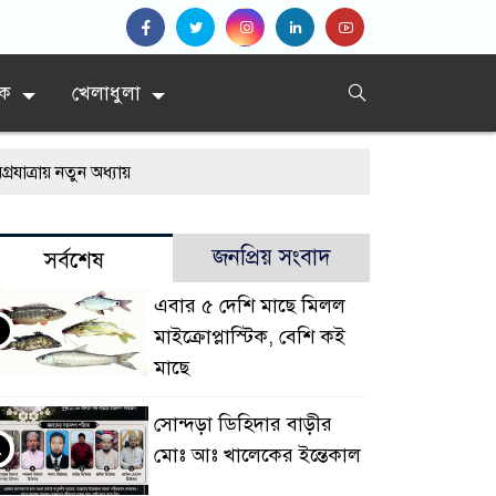
িক
খেলাধুলা
 নতুন অধ্যায়
য়
জনপ্রিয় সংবাদ
সর্বশেষ
এবার ৫ দেশি মাছে মিলল
মাইক্রোপ্লাস্টিক, বেশি কই
মাছে
সোন্দড়া ডিহিদার বাড়ীর
২
মোঃ আঃ খালেকের ইন্তেকাল