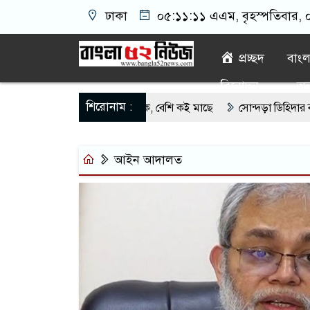
ঢাকা
০৫:১১:১১ এএম
, বৃহস্পতিবার, 
প্রচ্ছদ
বাং
বিনোদন
অন্
শিরোনাম :
 মাছে মিলল মাইক্রোপ্লাস্টিক, বেশি কই মাছে
সোন্দড়া ডিহিদার বাড়ীর 
র্তমানে স্থিতিশীল সরকার,প্রবাসীদের বিনিয়োগের এখনই উপযুক্ত সময়
বা
আইন আদালত
টির নিচে গাঁজার ড্রাম, মাদক কারবারি আটক
লুটপাট ও পাচারমুখী বাজেট 
ার অবৈধ লেনদেনে জড়িয়ে পড়ছে স্থানীয় বিকাশ এজেন্ট; ক্ষুব্ধ এলাকাবাসী।।
ন সচিব সাইদুর রহমান খানের যোগদান