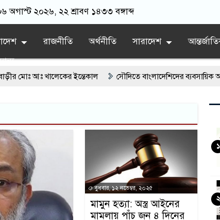
০৬ অগাস্ট ২০২৬, ২২ শ্রাবণ ১৪৩৩ বঙ্গাব্দ
লাদেশ
রাজনীতি
অর্থনীতি
সারাদেশ
আন্তর্জাত
যান্য
মোঃ আঃ খালেকের ইন্তেকাল
সৌদিতে বাংলাদেশিদের ব্যবসায়িক অগ্রযাত্রায়
ংলাদেশে বর্তমানে স্থিতিশীল সরকার,প্রবাসীদের বিনিয়োগের এখনই উপযুক্ত সম
সংশোধনের দাবিতে ফরিদগঞ্জে অহিংস গণঅভ্যুত্থান বাংলাদেশের উঠান বৈঠক
জিয়ানগরের বলেশ্বর নদীতে যৌথ অভিযানে ৩টি অবৈধ বাঁধা জাল জব্দ
১
বুধবার, ১২ নভেম্বর, ২০২৫
মামুন হত্যা: অস্ত্র আইনের
মামলায় পাঁচ জন ৪ দিনের