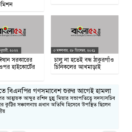
 কমিশন
গ
ানুয়ারী, ২০২২
মঙ্গলবার, ২৮ ডিসেম্বর, ২০২১
ঈষান সরকারের
চালু না হতেই বন্ধ ঠাকুরগাঁও
র ওপর হাইকোর্টের
চিনিকলের আখমাড়াই
এ
ীতে বিএনপির গণসমাবেশ শুরুর আগেই হামলা
 আহ্বায়ক আব্দুর রশিদ চুন্নু মিয়ার সভাপতিত্বে সদস্যসচিব
কার কুট্টির সঞ্চালনায় প্রধান অতিথি হিসেবে উপস্থিত ছিলেন
রীয়