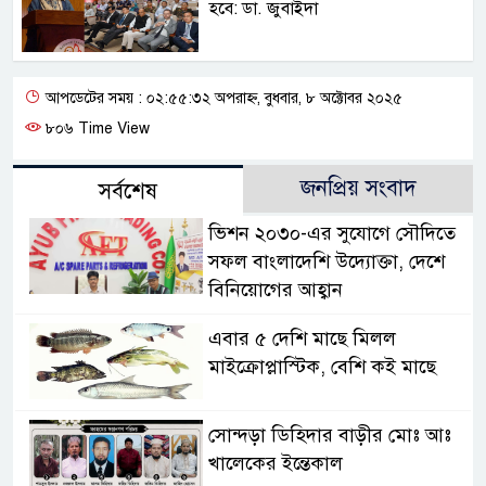
হবে: ডা. জুবাইদা
আপডেটের সময় : ০২:৫৫:৩২ অপরাহ্ন, বুধবার, ৮ অক্টোবর ২০২৫
৮০৬ Time View
জনপ্রিয় সংবাদ
সর্বশেষ
ভিশন ২০৩০-এর সুযোগে সৌদিতে
সফল বাংলাদেশি উদ্যোক্তা, দেশে
বিনিয়োগের আহ্বান
এবার ৫ দেশি মাছে মিলল
মাইক্রোপ্লাস্টিক, বেশি কই মাছে
সোন্দড়া ডিহিদার বাড়ীর মোঃ আঃ
খালেকের ইন্তেকাল