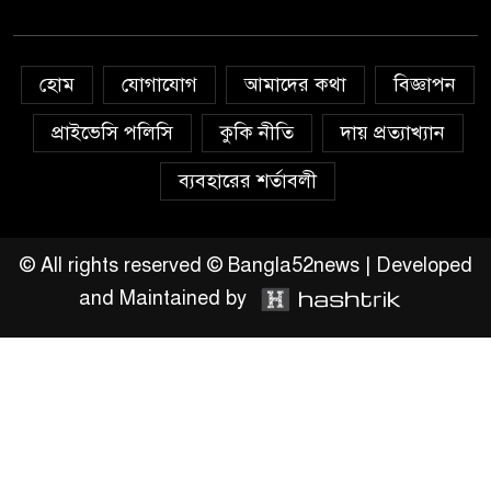
অহিংস গণঅভ্যুত্থান বাংলাদেশের
উঠান বৈঠক
হোম
যোগাযোগ
আমাদের কথা
বিজ্ঞাপন
অনলাইন জুয়ার অবৈধ লেনদেনে
জড়িয়ে পড়ছে স্থানীয় বিকাশ এজেন্ট;
প্রাইভেসি পলিসি
কুকি নীতি
দায় প্রত্যাখ্যান
ক্ষুব্ধ এলাকাবাসী।।
ব্যবহারের শর্তাবলী
জিয়ানগরের বলেশ্বর নদীতে যৌথ
অভিযানে ৩টি অবৈধ বাঁধা জাল জব্দ
© All rights reserved © Bangla52news | Developed
and Maintained by