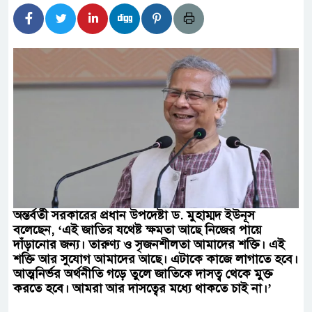
র্তমানে স্থিতিশীল সরকার,প্রবাসীদের বিনিয়োগের এখনই
টির নিচে গাঁজার ড্রাম, মাদক কারবারি আটক
াচারমুখী বাজেট সংশোধনের দাবিতে ফরিদগঞ্জে অহিংস
বাংলাদেশের উঠান বৈঠক
ার অবৈধ লেনদেনে জড়িয়ে পড়ছে স্থানীয় বিকাশ
 এলাকাবাসী।।
অন্তর্বর্তী সরকারের প্রধান উপদেষ্টা ড. মুহাম্মদ ইউনূস
বলেছেন, ‘এই জাতির যথেষ্ট ক্ষমতা আছে নিজের পায়ে
বলেশ্বর নদীতে যৌথ অভিযানে ৩টি অবৈধ বাঁধা জাল জব্দ
দাঁড়ানোর জন্য। তারুণ্য ও সৃজনশীলতা আমাদের শক্তি। এই
শক্তি আর সুযোগ আমাদের আছে। এটাকে কাজে লাগাতে হবে।
আত্মনির্ভর অর্থনীতি গড়ে তুলে জাতিকে দাসত্ব থেকে মুক্ত
করতে হবে। আমরা আর দাসত্বের মধ্যে থাকতে চাই না।’