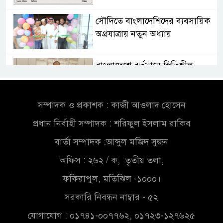
সৌদিতে বাংলাদেশিদের ব্যবসায়িক
অগ্রযাত্রায় নতুন অধ্যায়
বাংলাদেশে বর্তমানে স্থিতিশীল
সরকার,প্রবাসীদের বিনিয়োগের
এখনই উপযুক্ত সময়
সম্পাদক ও প্রকাশক : কাজী আওলাদ হোসেন
বাংলাদেশে বর্তমানে স্থিতিশীল
প্রধান নির্বাহী সম্পাদক : শরিফুল ইসলাম রাকিব
সরকার,প্রবাসীদের বিনিয়োগের
এখনই উপযুক্ত সময়
বার্তা সম্পাদক :আব্দুল মজিদ সুজন
অফিস : ২৬২ / ক, তৃতীয় তলা,
চাঁদপুরে মাটির নিচে গাঁজার ড্রাম,
মাদক কারবারি আটক
ফকিরাপুল, মতিঝিল -১০০০।
সরকারি নিবন্ধন নাম্বার - ৫২
লুটপাট ও পাচারমুখী বাজেট
যোগাযোগ : ০১৭৪১-০০৭৭৬২, ০১৭২৩-১২৭৬২৫
সংশোধনের দাবিতে ফরিদগঞ্জে