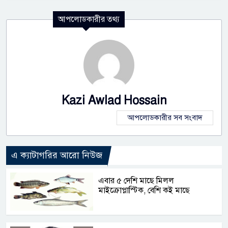
আপলোডকারীর তথ্য
Kazi Awlad Hossain
আপলোডকারীর সব সংবাদ
এ ক্যাটাগরির আরো নিউজ
এবার ৫ দেশি মাছে মিলল
মাইক্রোপ্লাস্টিক, বেশি কই মাছে