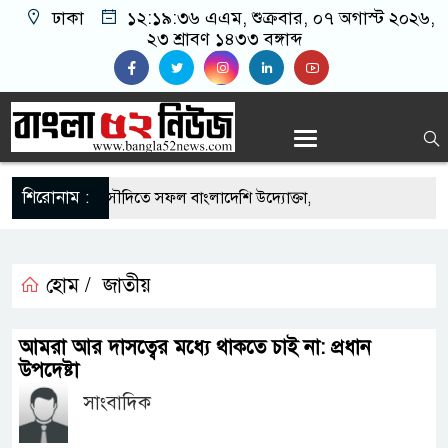
ঢাকা
১২:১৯:৩৬ এএম
, শুক্রবার, ০৭ অগাস্ট ২০২৬,
২৩ শ্রাবণ ১৪৩৩ বঙ্গাব্দ
শিরোনাম :
এর সুযোগে সৌদিতে সফল বাংলাদেশি উদ্যোক্তা,
র আহ্বান
 মাছে মিলল মাইক্রোপ্লাস্টিক, বেশি কই মাছে
হোম /
জাতীয়
হিদার বাড়ীর মোঃ আঃ খালেকের ইন্তেকাল
আমরা আর দাসত্বের মধ্যে থাকতে চাই না: প্রধান
উপদেষ্টা
দেশিদের ব্যবসায়িক অগ্রযাত্রায় নতুন অধ্যায়
সাংবাদিক
র্তমানে স্থিতিশীল সরকার,প্রবাসীদের বিনিয়োগের এখনই