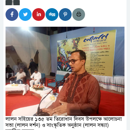
িদার বাড়ীর মোঃ আঃ খালেকের ইন্তেকাল
দেশিদের ব্যবসায়িক অগ্রযাত্রায় নতুন অধ্যায়
র্তমানে স্থিতিশীল সরকার,প্রবাসীদের বিনিয়োগের এখনই
র্তমানে স্থিতিশীল সরকার,প্রবাসীদের বিনিয়োগের এখনই
টির নিচে গাঁজার ড্রাম, মাদক কারবারি আটক
াচারমুখী বাজেট সংশোধনের দাবিতে ফরিদগঞ্জে অহিংস
াংলাদেশের উঠান বৈঠক
লালন সাঁইয়ের ১৩৫ তম তিরোধান দিবস উপলক্ষে আলোচনা
সভা (লালন দর্শন) ও সাংস্কৃতিক অনুষ্ঠান (লালন সন্ধ্যা)