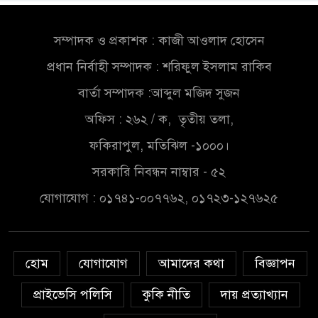
খালেকের ইন্তেকাল
সম্পাদক ও প্রকাশক : কাজী আওলাদ হোসেন
সৌদিতে বাংলাদেশিদের ব্যবসায়িক
প্রধান নির্বাহী সম্পাদক : শরিফুল ইসলাম রাকিব
অগ্রযাত্রায় নতুন অধ্যায়
বার্তা সম্পাদক :আব্দুল মজিদ সুজন
বাংলাদেশে বর্তমানে স্থিতিশীল
অফিস : ২৬২ / ক, তৃতীয় তলা,
সরকার,প্রবাসীদের বিনিয়োগের
ফকিরাপুল, মতিঝিল -১০০০।
এখনই উপযুক্ত সময়
সরকারি নিবন্ধন নাম্বার - ৫২
বাংলাদেশে বর্তমানে স্থিতিশীল
যোগাযোগ : ০১৭৪১-০০৭৭৬২, ০১৭২৩-১২৭৬২৫
সরকার,প্রবাসীদের বিনিয়োগের
এখনই উপযুক্ত সময়
চাঁদপুরে মাটির নিচে গাঁজার ড্রাম,
হোম
যোগাযোগ
আমাদের কথা
বিজ্ঞাপন
মাদক কারবারি আটক
প্রাইভেসি পলিসি
কুকি নীতি
দায় প্রত্যাখ্যান
লুটপাট ও পাচারমুখী বাজেট