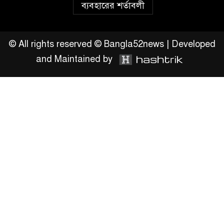
ব্যবহারের শর্তাবলী
সংশোধনের দাবিতে ফরিদগঞ্জে
অহিংস গণঅভ্যুত্থান বাংলাদেশের
উঠান বৈঠক
© All rights reserved © Bangla52news | Developed
and Maintained by