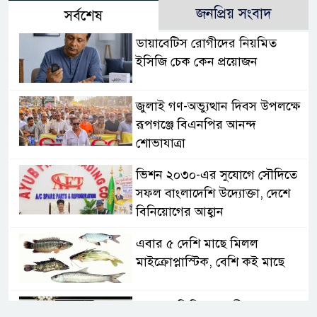
জনপ্রিয় সংবাদ
সর্বশেষ
ডায়াবেটিস রোগীদের নিয়মিত
ইসিজি চেক কেন প্রয়োজন
জুলাই গণ-অভ্যুত্থান দিবস উপলক্ষে
রূপগঞ্জে বিএনপির আনন্দ
শোভাযাত্রা
ভিশন ২০৩০-এর সুযোগে সৌদিতে
সফল বাংলাদেশি উদ্যোক্তা, দেশে
বিনিয়োগের আহ্বান
এবার ৫ দেশি মাছে মিলল
মাইক্রোপ্লাস্টিক, বেশি কই মাছে
সোন্দড়া ডিহিদার বাড়ীর মোঃ আঃ