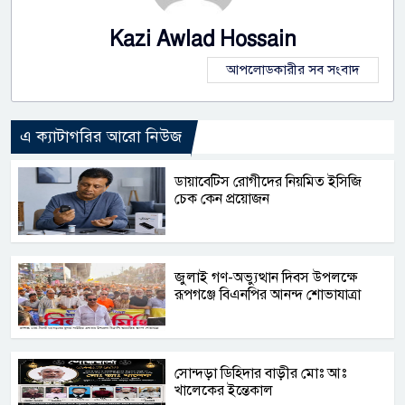
Kazi Awlad Hossain
আপলোডকারীর সব সংবাদ
এ ক্যাটাগরির আরো নিউজ
ডায়াবেটিস রোগীদের নিয়মিত ইসিজি
চেক কেন প্রয়োজন
জুলাই গণ-অভ্যুত্থান দিবস উপলক্ষে
রূপগঞ্জে বিএনপির আনন্দ শোভাযাত্রা
সোন্দড়া ডিহিদার বাড়ীর মোঃ আঃ
খালেকের ইন্তেকাল