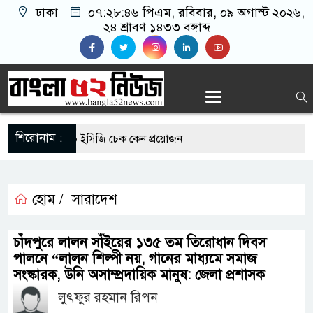
ঢাকা
০৭:২৮:৪৬ পিএম
, রবিবার, ০৯ অগাস্ট ২০২৬,
২৪ শ্রাবণ ১৪৩৩ বঙ্গাব্দ
শিরোনাম :
রোগীদের নিয়মিত ইসিজি চেক কেন প্রয়োজন
্যুত্থান দিবস উপলক্ষে রূপগঞ্জে বিএনপির আনন্দ
হোম /
সারাদেশ
এর সুযোগে সৌদিতে সফল বাংলাদেশি উদ্যোক্তা,
চাঁদপুরে লালন সাঁইয়ের ১৩৫ তম তিরোধান দিবস
র আহ্বান
পালনে “লালন শিল্পী নয়, গানের মাধ্যমে সমাজ
সংস্কারক, উনি অসাম্প্রদায়িক মানুষ: জেলা প্রশাসক
 মাছে মিলল মাইক্রোপ্লাস্টিক, বেশি কই মাছে
লুৎফুর রহমান রিপন