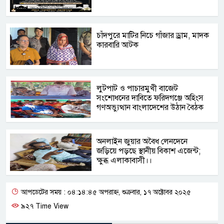
চাঁদপুরে মাটির নিচে গাঁজার ড্রাম, মাদক
কারবারি আটক
লুটপাট ও পাচারমুখী বাজেট
সংশোধনের দাবিতে ফরিদগঞ্জে অহিংস
গণঅভ্যুত্থান বাংলাদেশের উঠান বৈঠক
অনলাইন জুয়ার অবৈধ লেনদেনে
জড়িয়ে পড়ছে স্থানীয় বিকাশ এজেন্ট;
ক্ষুব্ধ এলাকাবাসী।।
আপডেটের সময় : ০৪:১৪:৪৫ অপরাহ্ন, শুক্রবার, ১৭ অক্টোবর ২০২৫
৯২৭ Time View