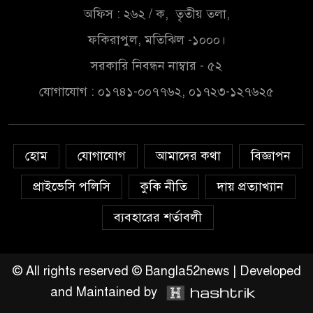
অফিস : ২৬২ / ক, তৃতীয় তলা,
চাঁদপুরে মাটির নিচে গাঁজার ড্রাম,
মাদক কারবারি আটক
ফকিরাপুল, মতিঝিল -১০০০।
সরকারি নিবন্ধন নাম্বার - ৫২
লুটপাট ও পাচারমুখী বাজেট
যোগাযোগ : ০১৭৪১-০০৭৭৬২, ০১৭২৩-১২৭৬২৫
সংশোধনের দাবিতে ফরিদগঞ্জে
অহিংস গণঅভ্যুত্থান বাংলাদেশের
উঠান বৈঠক
হোম
যোগাযোগ
আমাদের কথা
বিজ্ঞাপন
অনলাইন জুয়ার অবৈধ লেনদেনে
জড়িয়ে পড়ছে স্থানীয় বিকাশ এজেন্ট;
প্রাইভেসি পলিসি
কুকি নীতি
দায় প্রত্যাখ্যান
ক্ষুব্ধ এলাকাবাসী।।
ব্যবহারের শর্তাবলী
জিয়ানগরের বলেশ্বর নদীতে যৌথ
অভিযানে ৩টি অবৈধ বাঁধা জাল জব্দ
© All rights reserved © Bangla52news | Developed
and Maintained by