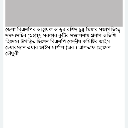
জেলা বিএনপির আহ্বায়ক আব্দুর রশিদ চুন্নু মিয়ার সভাপতিত্বে
সদস্যসচিব স্নেহাংসু সরকার কুট্টির সঞ্চালনায় প্রধান অতিথি
হিসেবে উপস্থিত ছিলেন বিএনপি কেন্দ্রীয় কমিটির ভাইস
চেয়ারম্যান এয়ার ভাইস মার্শাল (অব.) আলতাফ হোসেন
চৌধুরী।