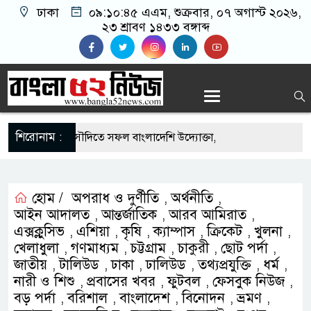
ঢাকা
০৯:১০:৪৫ এএম
, শুক্রবার, ০৭ অগাস্ট ২০২৬,
২৩ শ্রাবণ ১৪৩৩ বঙ্গাব্দ
শিরোনাম :
-এর সুযোগে সৌদিতে সফল বাংলাদেশি উদ্যোক্তা,
ের আহ্বান
ি মাছে মিলল মাইক্রোপ্লাস্টিক, বেশি কই মাছে
হোম /
অপরাধ ও দুর্ণীতি
অর্থনীতি
,
,
আইন আদালত
আন্তর্জাতিক
আরব আমিরাত
,
,
,
হিদার বাড়ীর মোঃ আঃ খালেকের ইন্তেকাল
এক্সক্লুসিভ
এশিয়া
কৃষি
ক্যাম্পাস
ক্রিকেট
খুলনা
,
,
,
,
,
,
খেলাধুলা
গণমাধ্যম
চট্টগ্রাম
চাকুরী
ছোট পর্দা
,
,
,
,
,
াদেশিদের ব্যবসায়িক অগ্রযাত্রায় নতুন অধ্যায়
জাতীয়
টালিউড
ঢাকা
ঢালিউড
তথ্যপ্রযুক্তি
ধর্ম
,
,
,
,
,
,
নারী ও শিশু
প্রবাসের খবর
ফুটবল
ফেসবুক নিউজ
,
,
,
,
বর্তমানে স্থিতিশীল সরকার,প্রবাসীদের বিনিয়োগের এখনই
বড় পর্দা
বরিশাল
বাংলাদেশ
বিনোদন
ভ্রমণ
,
,
,
,
,