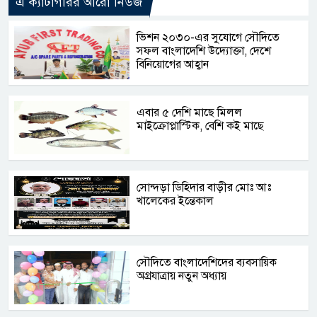
এ ক্যাটাগরির আরো নিউজ
ভিশন ২০৩০-এর সুযোগে সৌদিতে
সফল বাংলাদেশি উদ্যোক্তা, দেশে
বিনিয়োগের আহ্বান
এবার ৫ দেশি মাছে মিলল
মাইক্রোপ্লাস্টিক, বেশি কই মাছে
সোন্দড়া ডিহিদার বাড়ীর মোঃ আঃ
খালেকের ইন্তেকাল
সৌদিতে বাংলাদেশিদের ব্যবসায়িক
অগ্রযাত্রায় নতুন অধ্যায়