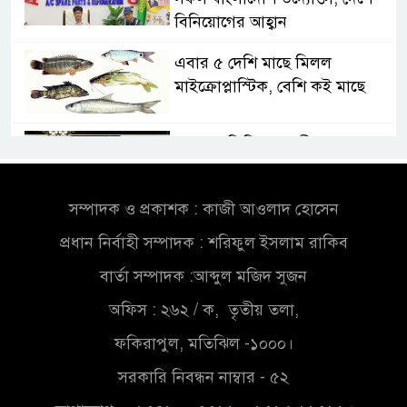
বিনিয়োগের আহ্বান
এবার ৫ দেশি মাছে মিলল
মাইক্রোপ্লাস্টিক, বেশি কই মাছে
সোন্দড়া ডিহিদার বাড়ীর মোঃ আঃ
খালেকের ইন্তেকাল
সম্পাদক ও প্রকাশক : কাজী আওলাদ হোসেন
সৌদিতে বাংলাদেশিদের ব্যবসায়িক
প্রধান নির্বাহী সম্পাদক : শরিফুল ইসলাম রাকিব
অগ্রযাত্রায় নতুন অধ্যায়
বার্তা সম্পাদক :আব্দুল মজিদ সুজন
বাংলাদেশে বর্তমানে স্থিতিশীল
অফিস : ২৬২ / ক, তৃতীয় তলা,
সরকার,প্রবাসীদের বিনিয়োগের
ফকিরাপুল, মতিঝিল -১০০০।
এখনই উপযুক্ত সময়
সরকারি নিবন্ধন নাম্বার - ৫২
বাংলাদেশে বর্তমানে স্থিতিশীল