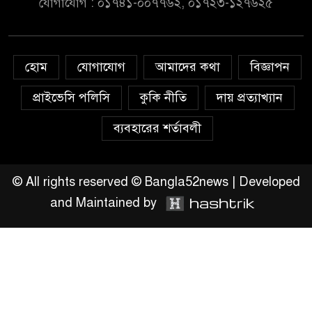
যোগাযোগ : ০১৭৪১-০০৭৭৬২, ০১৭২৩-১২৭৬২৫
সরকার,প্রবাসীদের বিনিয়োগের
এখনই উপযুক্ত সময়
চাঁদপুরে মাটির নিচে গাঁজার ড্রাম,
হোম
যোগাযোগ
আমাদের কথা
বিজ্ঞাপন
মাদক কারবারি আটক
প্রাইভেসি পলিসি
কুকি নীতি
দায় প্রত্যাখ্যান
লুটপাট ও পাচারমুখী বাজেট
ব্যবহারের শর্তাবলী
সংশোধনের দাবিতে ফরিদগঞ্জে
অহিংস গণঅভ্যুত্থান বাংলাদেশের
উঠান বৈঠক
© All rights reserved © Bangla52news | Developed
and Maintained by