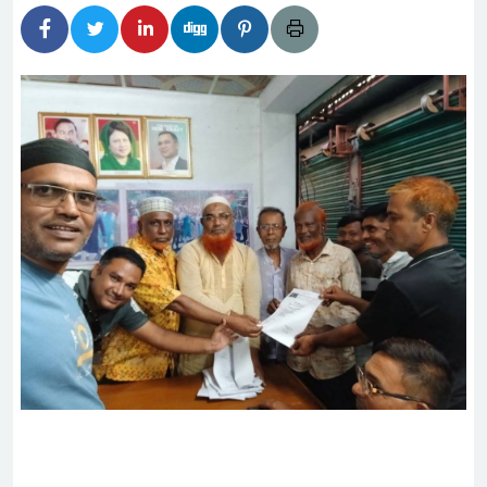
হিদার বাড়ীর মোঃ আঃ খালেকের ইন্তেকাল
দেশিদের ব্যবসায়িক অগ্রযাত্রায় নতুন অধ্যায়
র্তমানে স্থিতিশীল সরকার,প্রবাসীদের বিনিয়োগের এখনই
র্তমানে স্থিতিশীল সরকার,প্রবাসীদের বিনিয়োগের এখনই
টির নিচে গাঁজার ড্রাম, মাদক কারবারি আটক
াচারমুখী বাজেট সংশোধনের দাবিতে ফরিদগঞ্জে অহিংস
বাংলাদেশের উঠান বৈঠক