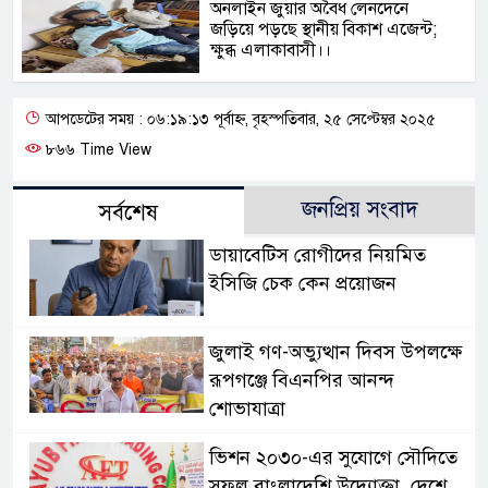
অনলাইন জুয়ার অবৈধ লেনদেনে
জড়িয়ে পড়ছে স্থানীয় বিকাশ এজেন্ট;
ক্ষুব্ধ এলাকাবাসী।।
আপডেটের সময় : ০৬:১৯:১৩ পূর্বাহ্ন, বৃহস্পতিবার, ২৫ সেপ্টেম্বর ২০২৫
৮৬৬ Time View
জনপ্রিয় সংবাদ
সর্বশেষ
ডায়াবেটিস রোগীদের নিয়মিত
ইসিজি চেক কেন প্রয়োজন
জুলাই গণ-অভ্যুত্থান দিবস উপলক্ষে
রূপগঞ্জে বিএনপির আনন্দ
শোভাযাত্রা
ভিশন ২০৩০-এর সুযোগে সৌদিতে
সফল বাংলাদেশি উদ্যোক্তা, দেশে