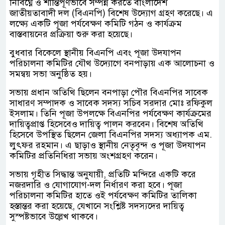
নির্বিঘ্নে ও শান্তিপূর্ণভাবে সম্পন্ন করতে বাংলাদেশ
জাতীয়তাবাদী দল (বিএনপি) বিশেষ উদ্যোগ গ্রহণ করেছে। এ
লক্ষ্যে একটি পূজা পর্যবেক্ষণ কমিটি গঠন ও কার্যক্রম
বাস্তবায়নের প্রক্রিয়া শুরু করা হয়েছে।
বুধবার বিকেলে স্থানীয় বিএনপি এবং পূজা উদযাপন
পরিচালনা কমিটির যৌথ উদ্যোগে বনপাড়ায় এক আলোচনা ও
সমন্বয় সভা অনুষ্ঠিত হয়।
সভায় প্রধান অতিথি ছিলেন বনপাড়া পৌর বিএনপির সাবেক
সাধারণ সম্পাদক ও সাবেক সদস্য সচিব সরদার মোঃ রফিকুল
ইসলাম। তিনি পূজা উপলক্ষে বিএনপির পর্যবেক্ষণ কার্যক্রমের
দায়িত্বপ্রাপ্ত হিসেবেও দায়িত্ব পালন করবেন। বিশেষ অতিথি
হিসেবে উপস্থিত ছিলেন জেলা বিএনপির সদস্য অধ্যাপক এম.
লুৎফর রহমান। এ ছাড়াও স্থানীয় নেতৃবৃন্দ ও পূজা উদযাপন
কমিটির প্রতিনিধিরা সভায় অংশগ্রহণ করেন।
সভায় গৃহীত সিদ্ধান্ত অনুযায়ী, প্রতিটি মন্দিরে একটি করে
নজরদারি ও যোগাযোগ-দল নির্ধারণ করা হবে। পূজা
পরিচালনা কমিটির হাতে ওই পর্যবেক্ষণ কমিটির তালিকা
হস্তান্তর করা হয়েছে, যেখানে সংশ্লিষ্ট সদস্যদের দায়িত্ব
সুস্পষ্টভাবে উল্লেখ থাকবে।