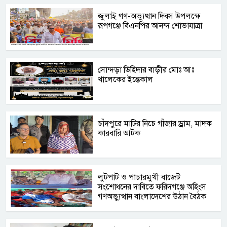
জুলাই গণ-অভ্যুত্থান দিবস উপলক্ষে
রূপগঞ্জে বিএনপির আনন্দ শোভাযাত্রা
সোন্দড়া ডিহিদার বাড়ীর মোঃ আঃ
খালেকের ইন্তেকাল
চাঁদপুরে মাটির নিচে গাঁজার ড্রাম, মাদক
কারবারি আটক
লুটপাট ও পাচারমুখী বাজেট
সংশোধনের দাবিতে ফরিদগঞ্জে অহিংস
গণঅভ্যুত্থান বাংলাদেশের উঠান বৈঠক