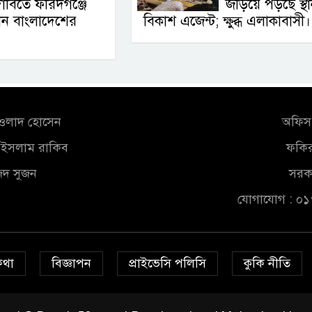
াবিতে ফরিদগঞ্জে
জড়িয়ে পড়ছে স্থা
থান বাংলাদেশের
বিকাশ এজেন্ট; ক্ষুব্ধ এলাকাবাসী।
আওলাদ হোসেন
অফিস 
ুল ইসলাম রাকিব
ফকির
জিদ সুজন
সরকা
যোগাযোগ : ০
কথা
বিজ্ঞাপন
প্রাইভেসি পলিসি
কুকি নীতি