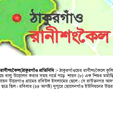
ণীশংকৈল(ঠাকুরগাঁও প্রতিনিধি :-
ঠাকুরগাঁওয়ের রাণীশংকৈলে কুল
িয়ে বালু উত্তোলন করার সময় গর্তে পড়ে শায়ন (৮) এক শিশুর মর্মান্
ত শায়ন উত্তরগাও গ্রামের রবিউল ইসলামের ছেলে। সে রাউতনগর আদর
লের ছাত্র ছিল। রবিবার (২৪ আগষ্ট) দুপুরে হোসেনগাঁও ইউনিয়নের উত্তর