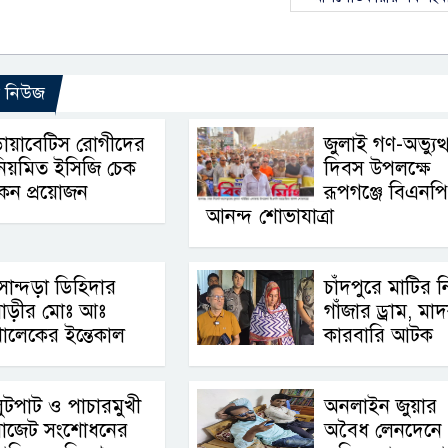
ো নিউজ
ায়াবেটিস রোগীদের
জুলাই গণ-অভ্যুত্
িয়মিত ইসিজি চেক
দিবস উপলক্ষে
েন প্রয়োজন
রূপগঞ্জে বিএনপ
আনন্দ শোভাযাত্রা
োন্দড়া ডিহিদার
চাঁদপুরে মাটির ন
বাড়ীর মোঃ আঃ
গাঁজার ড্রাম, মা
ালেকের ইন্তেকাল
কারবারি আটক
ুটপাট ও পাচারমুখী
অনলাইন জুয়ার
বাজেট সংশোধনের
অবৈধ লেনদেনে