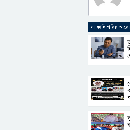
এ ক্যাটাগরির আর
ড
ন
ক
স
খ
ল