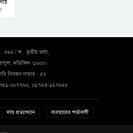
নীয়
।
: ২৬২ / ক, তৃতীয় তলা,
াপুল, মতিঝিল -১০০০।
রি নিবন্ধন নাম্বার - ৫২
১৭৪১-০০৭৭৬২, ০১৭২৩-১২৭৬২৫
দায় প্রত্যাখ্যান
ব্যবহারের শর্তাবলী