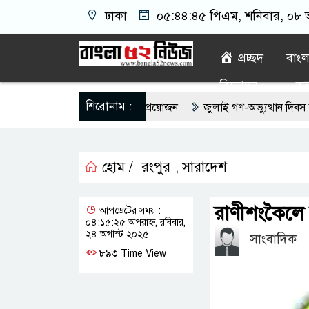
ঢাকা
০৫:৪৪:৪৬ পিএম
, শনিবার, ০৮ অ
প্রচ্ছদ
বাং
বিনোদন
অন্
শিরোনাম :
নিয়মিত ইসিজি চেক কেন প্রয়োজন
জুলাই গণ-অভ্যুত্থান দিবস উপলক্ষে রূ
ে সৌদিতে সফল বাংলাদেশি উদ্যোক্তা, দেশে বিনিয়োগের আহ্বান
এবার 
হোম /
রংপুর
সারাদেশ
ড়ীর মোঃ আঃ খালেকের ইন্তেকাল
সৌদিতে বাংলাদেশিদের ব্যবসায়িক অগ্রযাত্
,
্থিতিশীল সরকার,প্রবাসীদের বিনিয়োগের এখনই উপযুক্ত সময়
বাংলাদেশে ব
রাণীশংকৈলে ব
আপডেটের সময় :
০৪:১৫:২৫ অপরাহ্ন, রবিবার,
গাঁজার ড্রাম, মাদক কারবারি আটক
লুটপাট ও পাচারমুখী বাজেট সংশোধনের
২৪ অগাস্ট ২০২৫
সাংবাদিক
৮৯৩ Time View