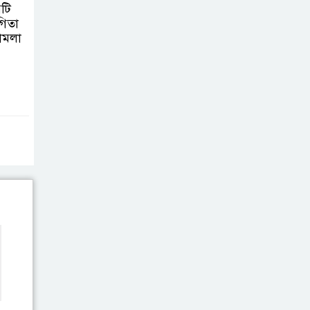
টি
চাঁদপুরে মাটির নিচে
গিতা
ামলা
গাঁজার ড্রাম, মাদক
কারবারি আটক
লুটপাট ও
পাচারমুখী বাজেট
সংশোধনের দাবিতে
ফরিদগঞ্জে অহিংস গণঅভ্যুত্থান
বাংলাদেশের উঠান বৈঠক