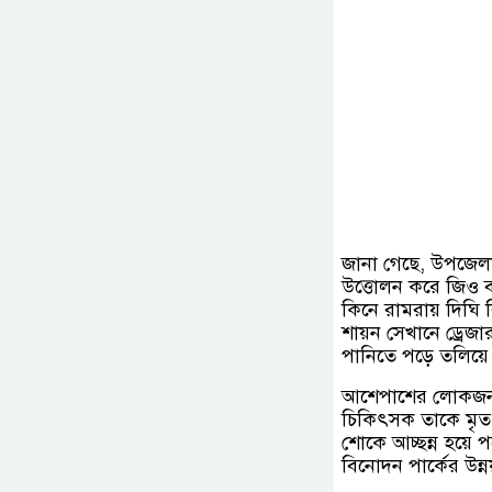
জানা গেছে, উপজেলার 
উত্তোলন করে জিও ব
কিনে রামরায় দিঘি ব
শায়ন সেখানে ড্রে
পানিতে পড়ে তলিয়ে
আশেপাশের লোকজন তাক
চিকিৎসক তাকে মৃত
শোকে আচ্ছন্ন হয়ে
বিনোদন পার্কের উন্