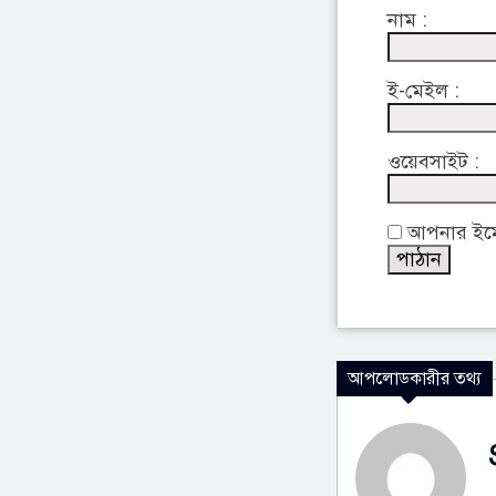
নাম :
ই-মেইল :
ওয়েবসাইট :
আপনার ইমেইল
আপলোডকারীর তথ্য