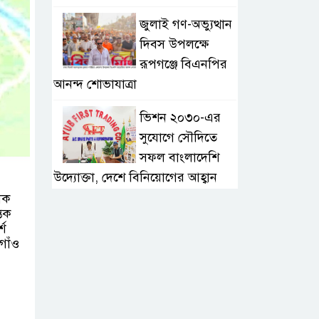
জুলাই গণ-অভ্যুত্থান
দিবস উপলক্ষে
রূপগঞ্জে বিএনপির
আনন্দ শোভাযাত্রা
ভিশন ২০৩০-এর
সুযোগে সৌদিতে
সফল বাংলাদেশি
উদ্যোক্তা, দেশে বিনিয়োগের আহ্বান
িক
এবার ৫ দেশি মাছে
তিক
্শ
মিলল
গাঁও
মাইক্রোপ্লাস্টিক,
বেশি কই মাছে
সোন্দড়া ডিহিদার