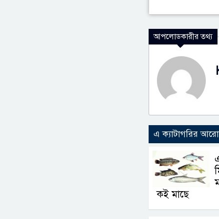
আপলোডকারীর তথ্য
এ ক্যাটাগরির আর
এ
ম
কই মাছে