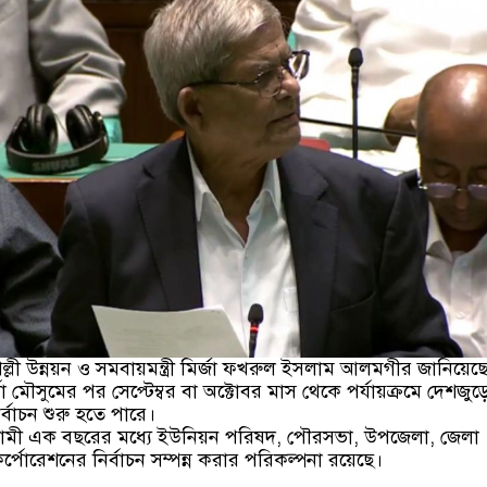
পল্লী উন্নয়ন ও সমবায়মন্ত্রী মির্জা ফখরুল ইসলাম আলমগীর জানিয়েছ
া মৌসুমের পর সেপ্টেম্বর বা অক্টোবর মাস থেকে পর্যায়ক্রমে দেশজুড়
র্বাচন শুরু হতে পারে।
ামী এক বছরের মধ্যে ইউনিয়ন পরিষদ, পৌরসভা, উপজেলা, জেলা
্পোরেশনের নির্বাচন সম্পন্ন করার পরিকল্পনা রয়েছে।