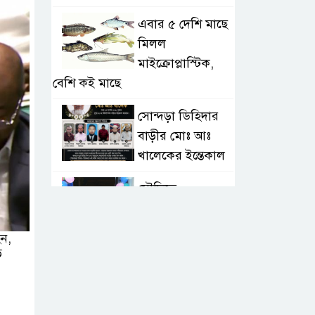
এবার ৫ দেশি মাছে
মিলল
মাইক্রোপ্লাস্টিক,
বেশি কই মাছে
সোন্দড়া ডিহিদার
বাড়ীর মোঃ আঃ
খালেকের ইন্তেকাল
সৌদিতে
বাংলাদেশিদের
ব্যবসায়িক
েন,
অগ্রযাত্রায় নতুন অধ্যায়
ে
বাংলাদেশে বর্তমানে
স্থিতিশীল