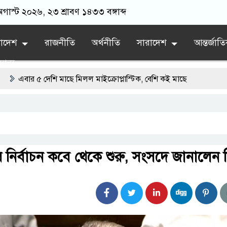
 অগাস্ট ২০২৬, ২৩ শ্রাবণ ১৪৩৩ বঙ্গাব্দ
লাদেশ
রাজনীতি
অর্থনীতি
সারাদেশ
আন্তর্জাত
যান্য
 দেশি মাছে মিলল মাইক্রোপ্লাস্টিক, বেশি কই মাছে
ায় নতুন অধ্যায়
্তমানে স্থিতিশীল সরকার,প্রবাসীদের বিনিয়োগের এখনই উপযুক্ত সময়
দাবিতে ফরিদগঞ্জে অহিংস গণঅভ্যুত্থান বাংলাদেশের উঠান বৈঠক
র নির্বাচন কবে থেকে শুরু, সংসদে জানালেন মি
নগরের বলেশ্বর নদীতে যৌথ অভিযানে ৩টি অবৈধ বাঁধা জাল জব্দ