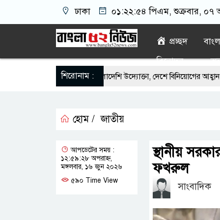
ঢাকা
০১:২২:৫৫ পিএম
, শুক্রবার, ০৭
প্রচ্ছদ
বাং
বিনোদন
অন্
শিরোনাম :
 সৌদিতে সফল বাংলাদেশি উদ্যোক্তা, দেশে বিনিয়োগের আহ্বান
এবার ৫
ীর মোঃ আঃ খালেকের ইন্তেকাল
সৌদিতে বাংলাদেশিদের ব্যবসায়িক অগ্রযাত্র
হোম /
জাতীয়
থিতিশীল সরকার,প্রবাসীদের বিনিয়োগের এখনই উপযুক্ত সময়
বাংলাদেশে বর
াঁজার ড্রাম, মাদক কারবারি আটক
লুটপাট ও পাচারমুখী বাজেট সংশোধনের 
স্থানীয় সরকা
আপডেটের সময় :
১২:৫৯:২৮ অপরাহ্ন,
নদেনে জড়িয়ে পড়ছে স্থানীয় বিকাশ এজেন্ট; ক্ষুব্ধ এলাকাবাসী।।
জিয়া
ফখরুল
মঙ্গলবার, ১৬ জুন ২০২৬
৫৯০ Time View
সাংবাদিক