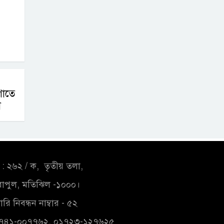
োতে
া
: ২৬২ / ক, তৃতীয় তলা,
াপুল, মতিঝিল -১০০০।
রি নিবন্ধন নাম্বার - ৫২
১৭৪১-০০৭৭৬২, ০১৭২৩-১২৭৬২৫