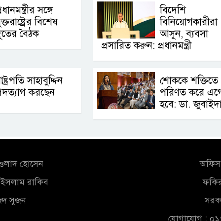
্রধানমন্ত্রীর সঙ্গে
বিদেশি
ুক্তরাষ্ট্রের বিশেষ
বিনিয়োগকারীরা
ূতের বৈঠক
আসুন, ব্যবসা
প্রসারিত করুন: প্রধানমন্ত্রী
াষ্ট্রপতি সাহাবুদ্দিন
শোককে শক্তিতে
পদত্যাগ করছেন
পরিণত করে এগ
হবে: ডা. জুবাইদ
আওলাদ হোসেন
অফিস 
ুল ইসলাম রাকিব
ফকির
জিদ সুজন
সরকা
যোগাযোগ : ০