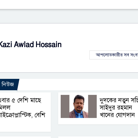
Kazi Awlad Hossain
আপলোডকারীর সব সংব
ো নিউজ
বার ৫ দেশি মাছে
দুদকের নতুন সচ
মিলল
সাইদুর রহমান
াইক্রোপ্লাস্টিক, বেশি
খানের যোগদান