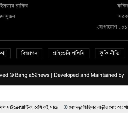
ুল ইসলাম রাকিব
ফকির
জিদ সুজন
সরকা
যোগাযোগ : ০
কথা
বিজ্ঞাপন
প্রাইভেসি পলিসি
কুকি নীতি
served © Bangla52news | Developed and Maintained by
্টিক, বেশি কই মাছে
সোন্দড়া ডিহিদার বাড়ীর মোঃ আঃ খালেকের ইন্তেক
 উপযুক্ত সময়