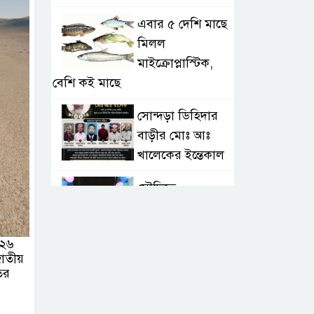
এবার ৫ দেশি মাছে
মিলল
মাইক্রোপ্লাস্টিক,
বেশি কই মাছে
সোন্দড়া ডিহিদার
বাড়ীর মোঃ আঃ
খালেকের ইন্তেকাল
সৌদিতে
বাংলাদেশিদের
ব্যবসায়িক
০২৬
অগ্রযাত্রায় নতুন অধ্যায়
াতীয়
তের
বাংলাদেশে বর্তমানে
স্থিতিশীল