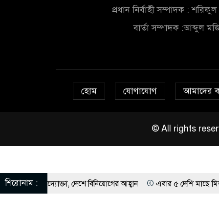
প্রধান নির্বাহী সম্পাদক : শরিফ
বার্তা সম্পাদক :আব্দুল ম
হোম
যোগাযোগ
আমাদের 
© All rights re
শিরোনাম :
োক্তা, দেশে বিনিয়োগের আহ্বান
এবার ৫ দেশি মাছে মিলল মাইক্রোপ্লাস
যায়
বাংলাদেশে বর্তমানে স্থিতিশীল সরকার,প্রবাসীদের বিনিয়োগের এখনই