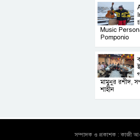
I
Music Persona
Pomponio
ব
মামুনুর রশীদ, সম
শাহীন
সম্পাদক ও প্রকাশক : কাজী 