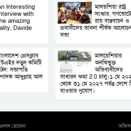
An Interesting
মালয়শিয়া রাষ্ট্র
nterview with
সংস্কার, গণভোট
the amazing
রায় বাস্তবায়ন ও
lity, Davide
প্রবাসীদের ভাবনা শীর্ষক আলোচ
সভা
াংলাদেশ প্রেসক্লাব
মালয়েশিয়ার
ইউএইর নতুন কমিটি
অনথিভুক্ত
গঠন: সভাপতি
অভিবাসীদের
্পাদক আব্দুল্লাহ আল
সাধারন ক্ষমা 2.0 চালু।১ মে ২০
থেকে ৩১ মে ২০২৭ পর্যন্ত দেশে 
যাওয়ার সুযোগ।
আওলাদ হোসেন
অফিস 