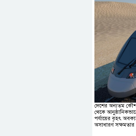
দেশের অন্যতম কৌশল
থেকে আনুষ্ঠানিকভাবে
পর্যায়ের বৃহৎ অবকা
অসাধারণ সক্ষমতার 