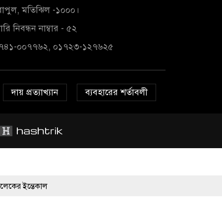
াপুল, মতিঝিল -১০০০।
রি নিবন্ধন নাম্বার - ৫২
১৭৪১-০০৭৭৬২, ০১৭২৩-১২৭৬২৫
দায় প্রত্যাখ্যান
ব্যবহারের শর্তাবলী
াল