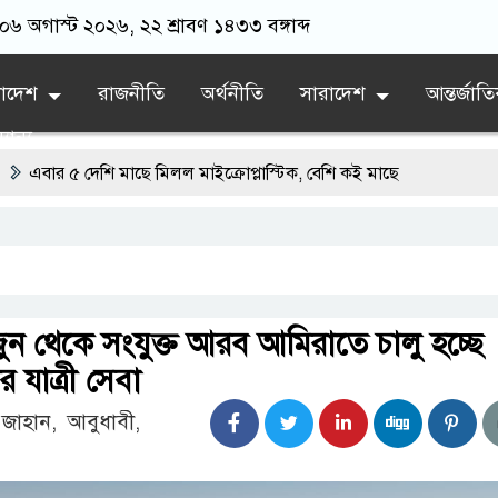
 ০৬ অগাস্ট ২০২৬, ২২ শ্রাবণ ১৪৩৩ বঙ্গাব্দ
লাদেশ
রাজনীতি
অর্থনীতি
সারাদেশ
আন্তর্জাত
যান্য
দেশি মাছে মিলল মাইক্রোপ্লাস্টিক, বেশি কই মাছে
় নতুন অধ্যায়
তমানে স্থিতিশীল সরকার,প্রবাসীদের বিনিয়োগের এখনই উপযুক্ত সময়
াবিতে ফরিদগঞ্জে অহিংস গণঅভ্যুত্থান বাংলাদেশের উঠান বৈঠক
ন থেকে সংযুক্ত আরব আমিরাতে চালু হচ্ছে
গরের বলেশ্বর নদীতে যৌথ অভিযানে ৩টি অবৈধ বাঁধা জাল জব্দ
র যাত্রী সেবা
হ জাহান, আবুধাবী,