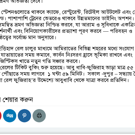
 ভ্রমণ অভিজ্ঞতা দেবে।
্রী স্টেশনগুলোতে থাকবে ক্যাফে, রেস্টুরেন্ট, রিটেইল আউটলেট এবং 
্র্যান্ড। পাশাপাশি ট্রেনের ভেতরেও থাকবে উন্নতমানের ডাইনিং অপশন
মন্বিত ভ্রমণ অভিজ্ঞতা নিশ্চিত করবে, যা আরাম ও সুবিধাকে একত্র
দর্শনার্থী এবং বিনিয়োগকারীদের প্রত্যাশা পূরণ করবে — পরিবহন ও
্ঠত্বের সর্বোচ্চ মান অনুসারে।
ে, ইত্তিহাদ রেল চালুর মাধ্যমে আমিরাতের বিভিন্ন শহরের মধ্যে সংয
 যাতায়াতের সময় কমাবে, কার্বন নিঃসরণ হ্রাসে ভূমিকা রাখবে এবং
লজিস্টিকস খাতে নতুন গতি সঞ্চার করবে।
েলের টিকিট বুকিং শুরু হয়েছে। আবু ধাবি-ফুজিরাহ ভাড়া মাত্র ৫৫
যে পৌঁছাতে সময় লাগবে ১ ঘন্টা ৫৯ মিনিট। সকাল -দুপুর – সন্ধ্যায়
া রেল ফুজিরাহ’র উদ্দেশ্যে আবুধাবি থেকে যাত্রা করবে প্রতিদিন।
় শেয়ার করুন