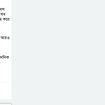
অনলাইন জুয়ার
বেশ
অবৈধ লেনদেনে
। সব
িত করে
জড়িয়ে পড়ছে স্থানীয়
বিকাশ এজেন্ট; ক্ষুব্ধ এলাকাবাসী।।
জিয়ানগরের বলেশ্বর
োগ আরও
নদীতে যৌথ
অভিযানে ৩টি
অবৈধ বাঁধা জাল জব্দ
 দৈনিক