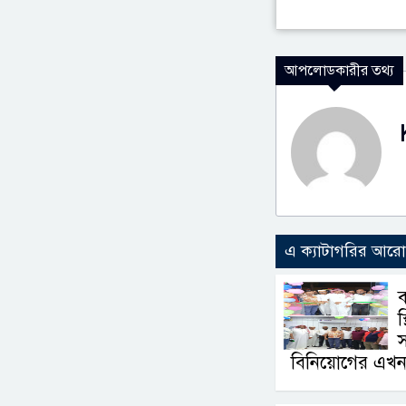
আপলোডকারীর তথ্য
এ ক্যাটাগরির আর
ব
স
স
বিনিয়োগের এখন