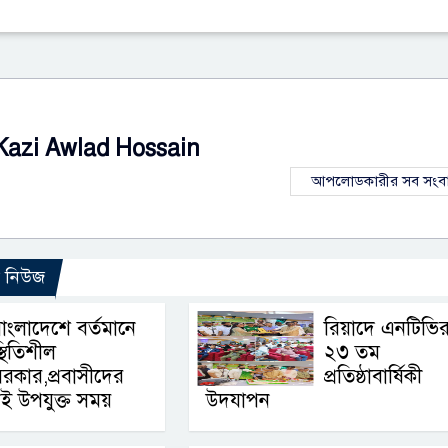
Kazi Awlad Hossain
আপলোডকারীর সব সংব
ো নিউজ
াংলাদেশে বর্তমানে
রিয়াদে এনটিভি
্থিতিশীল
২৩ তম
রকার,প্রবাসীদের
প্রতিষ্ঠাবার্ষিকী
ই উপযুক্ত সময়
উদযাপন