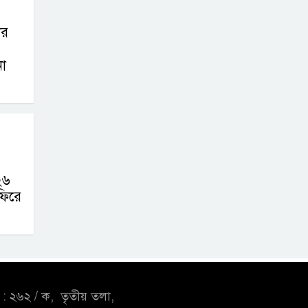
ের
না
২৬
ফিরে
: ২৬২ / ক, তৃতীয় তলা,