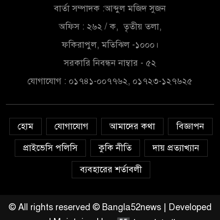
বার্তা সম্পাদক :আব্দুল মজিদ সুজন
বাংলাদেশে বর্তমানে স্থিতিশীল
অফিস : ২৬২ / ক, তৃতীয় তলা,
সরকার,প্রবাসীদের বিনিয়োগের
ফকিরাপুল, মতিঝিল -১০০০।
এখনই উপযুক্ত সময়
সরকারি নিবন্ধন নাম্বার - ৫২
বাংলাদেশে বর্তমানে স্থিতিশীল
যোগাযোগ : ০১৭৪১-০০৭৭৬২, ০১৭২৩-১২৭৬২৫
সরকার,প্রবাসীদের বিনিয়োগের
এখনই উপযুক্ত সময়
চাঁদপুরে মাটির নিচে গাঁজার ড্রাম,
হোম
যোগাযোগ
আমাদের কথা
বিজ্ঞাপন
মাদক কারবারি আটক
প্রাইভেসি পলিসি
কুকি নীতি
দায় প্রত্যাখ্যান
লুটপাট ও পাচারমুখী বাজেট
ব্যবহারের শর্তাবলী
সংশোধনের দাবিতে ফরিদগঞ্জে
অহিংস গণঅভ্যুত্থান বাংলাদেশের
উঠান বৈঠক
© All rights reserved © Bangla52news | Developed