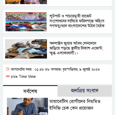
লুটপাট ও পাচারমুখী বাজেট
সংশোধনের দাবিতে ফরিদগঞ্জে অহিংস
গণঅভ্যুত্থান বাংলাদেশের উঠান বৈঠক
অনলাইন জুয়ার অবৈধ লেনদেনে
জড়িয়ে পড়ছে স্থানীয় বিকাশ এজেন্ট;
ক্ষুব্ধ এলাকাবাসী।।
আপডেটের সময় : ০১:৫৮:৪৮ অপরাহ্ন, বৃহস্পতিবার, ৯ জুলাই ২০২৬
৫৬৯ Time View
জনপ্রিয় সংবাদ
সর্বশেষ
ডায়াবেটিস রোগীদের নিয়মিত
ইসিজি চেক কেন প্রয়োজন