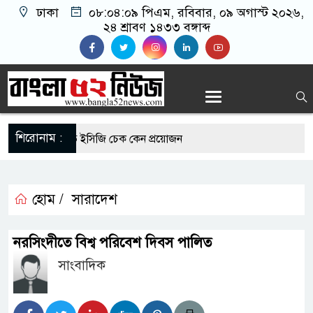
ঢাকা
০৮:০৪:০৯ পিএম
, রবিবার, ০৯ অগাস্ট ২০২৬,
২৪ শ্রাবণ ১৪৩৩ বঙ্গাব্দ
শিরোনাম :
রোগীদের নিয়মিত ইসিজি চেক কেন প্রয়োজন
যুত্থান দিবস উপলক্ষে রূপগঞ্জে বিএনপির আনন্দ
হোম /
সারাদেশ
এর সুযোগে সৌদিতে সফল বাংলাদেশি উদ্যোক্তা,
নরসিংদীতে বিশ্ব পরিবেশ দিবস পালিত
 আহ্বান
সাংবাদিক
 মাছে মিলল মাইক্রোপ্লাস্টিক, বেশি কই মাছে