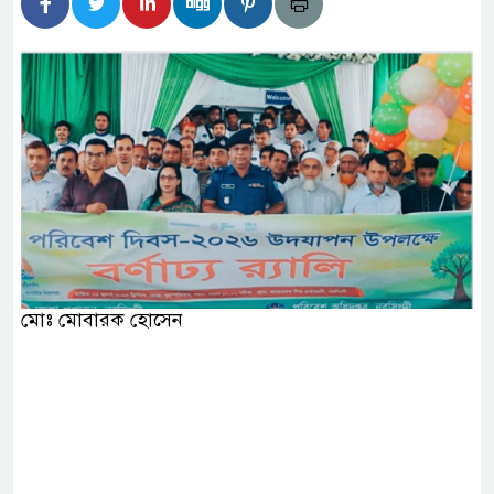
িদার বাড়ীর মোঃ আঃ খালেকের ইন্তেকাল
েশিদের ব্যবসায়িক অগ্রযাত্রায় নতুন অধ্যায়
্তমানে স্থিতিশীল সরকার,প্রবাসীদের বিনিয়োগের এখনই
্তমানে স্থিতিশীল সরকার,প্রবাসীদের বিনিয়োগের এখনই
ির নিচে গাঁজার ড্রাম, মাদক কারবারি আটক
মোঃ মোবারক হোসেন
চারমুখী বাজেট সংশোধনের দাবিতে ফরিদগঞ্জে অহিংস
াংলাদেশের উঠান বৈঠক