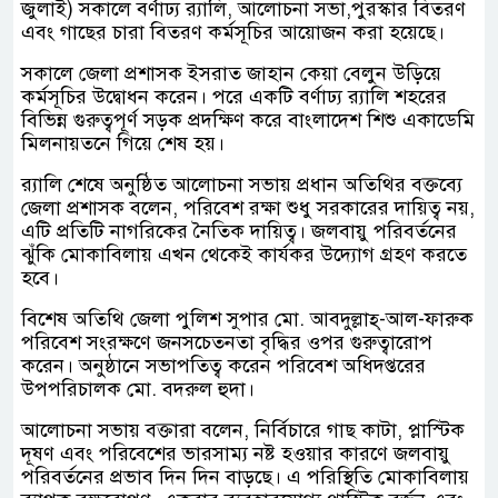
জুলাই) সকালে বর্ণাঢ্য র‍্যালি, আলোচনা সভা,পুরস্কার বিতরণ
এবং গাছের চারা বিতরণ কর্মসূচির আয়োজন করা হয়েছে।
সকালে জেলা প্রশাসক ইসরাত জাহান কেয়া বেলুন উড়িয়ে
কর্মসূচির উদ্বোধন করেন। পরে একটি বর্ণাঢ্য র‍্যালি শহরের
বিভিন্ন গুরুত্বপূর্ণ সড়ক প্রদক্ষিণ করে বাংলাদেশ শিশু একাডেমি
মিলনায়তনে গিয়ে শেষ হয়।
র‍্যালি শেষে অনুষ্ঠিত আলোচনা সভায় প্রধান অতিথির বক্তব্যে
জেলা প্রশাসক বলেন, পরিবেশ রক্ষা শুধু সরকারের দায়িত্ব নয়,
এটি প্রতিটি নাগরিকের নৈতিক দায়িত্ব। জলবায়ু পরিবর্তনের
ঝুঁকি মোকাবিলায় এখন থেকেই কার্যকর উদ্যোগ গ্রহণ করতে
হবে।
বিশেষ অতিথি জেলা পুলিশ সুপার মো. আবদুল্লাহ্-আল-ফারুক
পরিবেশ সংরক্ষণে জনসচেতনতা বৃদ্ধির ওপর গুরুত্বারোপ
করেন। অনুষ্ঠানে সভাপতিত্ব করেন পরিবেশ অধিদপ্তরের
উপপরিচালক মো. বদরুল হুদা।
আলোচনা সভায় বক্তারা বলেন, নির্বিচারে গাছ কাটা, প্লাস্টিক
দূষণ এবং পরিবেশের ভারসাম্য নষ্ট হওয়ার কারণে জলবায়ু
পরিবর্তনের প্রভাব দিন দিন বাড়ছে। এ পরিস্থিতি মোকাবিলায়