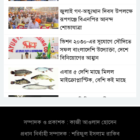
জুলাই গণ-অভ্যুত্থান দিবস উপলক্ষে
রূপগঞ্জে বিএনপির আনন্দ
শোভাযাত্রা
ভিশন ২০৩০-এর সুযোগে সৌদিতে
সফল বাংলাদেশি উদ্যোক্তা, দেশে
বিনিয়োগের আহ্বান
এবার ৫ দেশি মাছে মিলল
মাইক্রোপ্লাস্টিক, বেশি কই মাছে
সোন্দড়া ডিহিদার বাড়ীর মোঃ আঃ
খালেকের ইন্তেকাল
সম্পাদক ও প্রকাশক : কাজী আওলাদ হোসেন
সৌদিতে বাংলাদেশিদের ব্যবসায়িক
প্রধান নির্বাহী সম্পাদক : শরিফুল ইসলাম রাকিব
অগ্রযাত্রায় নতুন অধ্যায়