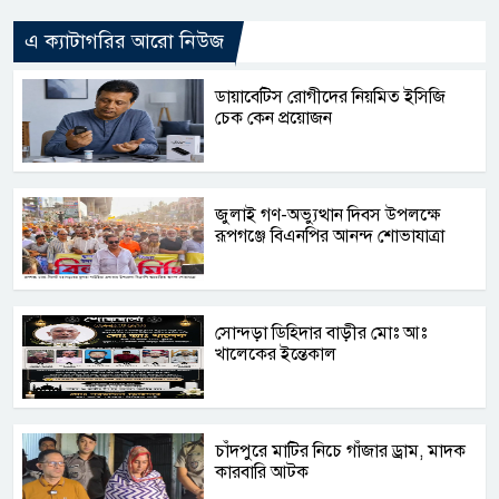
এ ক্যাটাগরির আরো নিউজ
ডায়াবেটিস রোগীদের নিয়মিত ইসিজি
চেক কেন প্রয়োজন
জুলাই গণ-অভ্যুত্থান দিবস উপলক্ষে
রূপগঞ্জে বিএনপির আনন্দ শোভাযাত্রা
সোন্দড়া ডিহিদার বাড়ীর মোঃ আঃ
খালেকের ইন্তেকাল
চাঁদপুরে মাটির নিচে গাঁজার ড্রাম, মাদক
কারবারি আটক