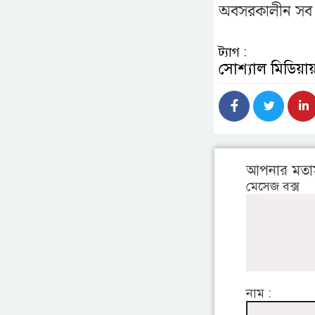
অবসরকালীন সব স
ট্যাগ :
সোশ্যাল মিডিয়ায
আপনার মতা
মেসেজ বক্স
নাম :