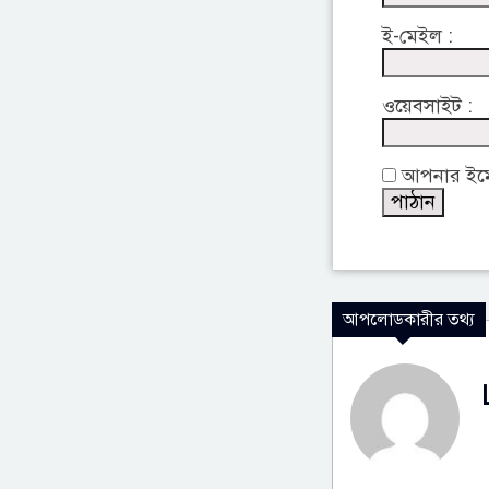
ই-মেইল :
ওয়েবসাইট :
আপনার ইমেইল
আপলোডকারীর তথ্য