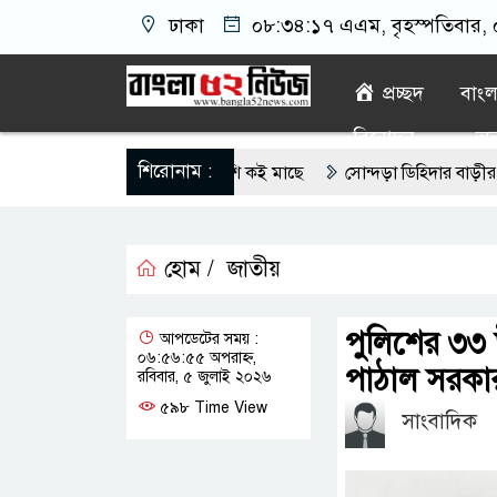
ঢাকা
০৮:৩৪:১৮ এএম
, বৃহস্পতিবার,
প্রচ্ছদ
বাং
বিনোদন
অন্
শিরোনাম :
ল মাইক্রোপ্লাস্টিক, বেশি কই মাছে
সোন্দড়া ডিহিদার বাড়ীর মোঃ আঃ খ
্থিতিশীল সরকার,প্রবাসীদের বিনিয়োগের এখনই উপযুক্ত সময়
বাংলাদেশে ব
হোম /
জাতীয়
গাঁজার ড্রাম, মাদক কারবারি আটক
লুটপাট ও পাচারমুখী বাজেট সংশোধনের 
নদেনে জড়িয়ে পড়ছে স্থানীয় বিকাশ এজেন্ট; ক্ষুব্ধ এলাকাবাসী।।
জিয়া
পুলিশের ৩৩ উ
আপডেটের সময় :
০৬:৫৬:৫৫ অপরাহ্ন,
ইদুর রহমান খানের যোগদান
পাঠাল সরকা
রবিবার, ৫ জুলাই ২০২৬
৫৯৮ Time View
সাংবাদিক