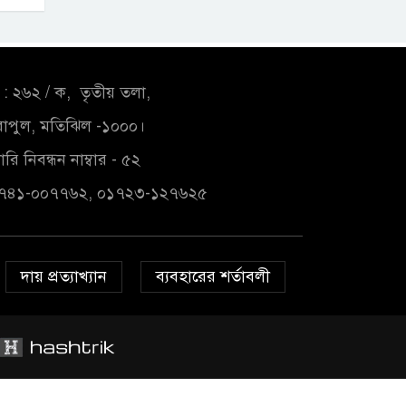
: ২৬২ / ক, তৃতীয় তলা,
াপুল, মতিঝিল -১০০০।
রি নিবন্ধন নাম্বার - ৫২
১৭৪১-০০৭৭৬২, ০১৭২৩-১২৭৬২৫
দায় প্রত্যাখ্যান
ব্যবহারের শর্তাবলী