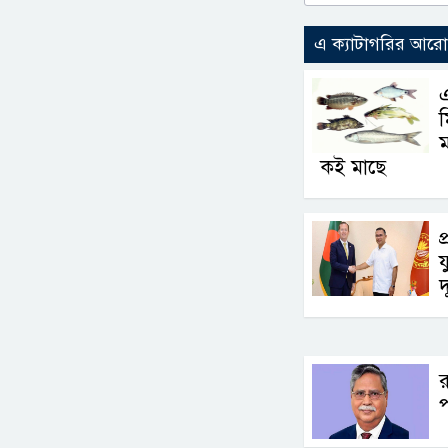
এ ক্যাটাগরির আর
এ
ম
কই মাছে
প
য
দ
র