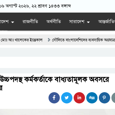
 ০৬ অগাস্ট ২০২৬, ২২ শ্রাবণ ১৪৩৩ বঙ্গাব্দ
লাদেশ
রাজনীতি
অর্থনীতি
সারাদেশ
আন্তর্জাত
যান্য
ালেকের ইন্তেকাল
সৌদিতে বাংলাদেশিদের ব্যবসায়িক অগ্রযাত্রায় নতুন অধ্য
র্তমানে স্থিতিশীল সরকার,প্রবাসীদের বিনিয়োগের এখনই উপযুক্ত সময়
দাবিতে ফরিদগঞ্জে অহিংস গণঅভ্যুত্থান বাংলাদেশের উঠান বৈঠক
নগরের বলেশ্বর নদীতে যৌথ অভিযানে ৩টি অবৈধ বাঁধা জাল জব্দ
চ্চপদস্থ কর্মকর্তাকে বাধ্যতামূলক অবসরে
র