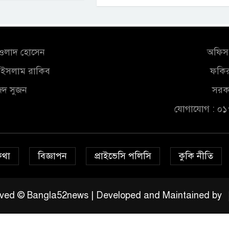
আওলাদ হোসেন
অফিস 
ুল ইসলাম রাকিব
ফকির
জিদ সুজন
সরকা
যোগাযোগ : ০
কথা
বিজ্ঞাপন
প্রাইভেসি পলিসি
কুকি নীতি
served © Bangla52news | Developed and Maintained by