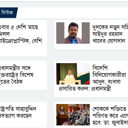
ো নিউজ
বার ৫ দেশি মাছে
দুদকের নতুন সচ
মিলল
সাইদুর রহমান
াইক্রোপ্লাস্টিক, বেশি
খানের যোগদান
্রধানমন্ত্রীর সঙ্গে
বিদেশি
ুক্তরাষ্ট্রের বিশেষ
বিনিয়োগকারীরা
ূতের বৈঠক
আসুন, ব্যবসা
প্রসারিত করুন: প্রধানমন্ত্রী
াষ্ট্রপতি সাহাবুদ্দিন
শোককে শক্তিতে
পদত্যাগ করছেন
পরিণত করে এগ
হবে: ডা. জুবাইদ