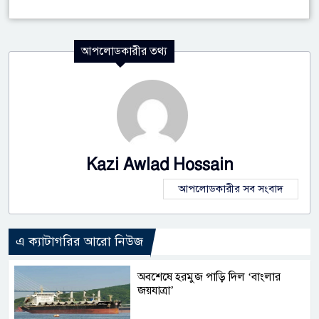
আপলোডকারীর তথ্য
Kazi Awlad Hossain
আপলোডকারীর সব সংবাদ
এ ক্যাটাগরির আরো নিউজ
অবশেষে হরমুজ পাড়ি দিল ‘বাংলার
জয়যাত্রা’