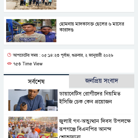
হোমনায় মাদকাসক্ত ছেলের ৬ মাসের
কারাদণ্ড
আপডেটের সময় : ০৫:১৪:২৩ পূর্বাহ্ন, শুক্রবার, ২ জানুয়ারী ২০২৬
৭৫৩ Time View
জনপ্রিয় সংবাদ
সর্বশেষ
ডায়াবেটিস রোগীদের নিয়মিত
ইসিজি চেক কেন প্রয়োজন
জুলাই গণ-অভ্যুত্থান দিবস উপলক্ষে
রূপগঞ্জে বিএনপির আনন্দ
শোভাযাত্রা