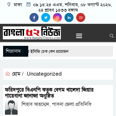
ঢাকা
০৯:১৪:২৪ এএম
, শনিবার, ০৮ অগাস্ট ২০২৬,
২৪ শ্রাবণ ১৪৩৩ বঙ্গাব্দ
শিরোনাম :
 রোগীদের নিয়মিত ইসিজি চেক কেন প্রয়োজন
ভ্যুত্থান দিবস উপলক্ষে রূপগঞ্জে বিএনপির আনন্দ
হোম /
Uncategorized
-এর সুযোগে সৌদিতে সফল বাংলাদেশি উদ্যোক্তা,
ফরিদপুরে বিএনপি কতৃক বেগম খালেদা জিয়ার
ের আহ্বান
গায়েবানা জানাজা অনুষ্ঠিত
শিহাব আহম্মেদ, পাবনা জেলা প্রতিনিধি
ি মাছে মিলল মাইক্রোপ্লাস্টিক, বেশি কই মাছে