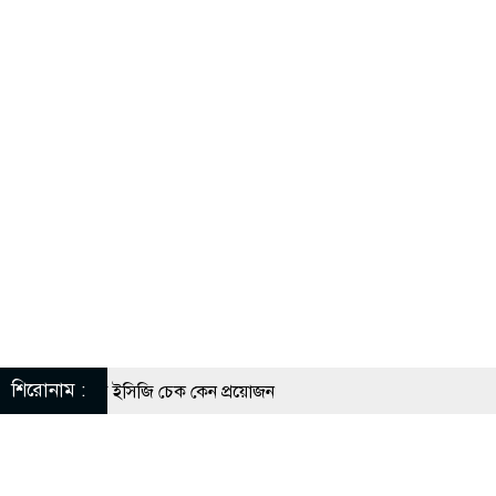
শিরোনাম :
গীদের নিয়মিত ইসিজি চেক কেন প্রয়োজন
ুত্থান দিবস উপলক্ষে রূপগঞ্জে বিএনপির আনন্দ শোভাযাত্রা
 সুযোগে সৌদিতে সফল বাংলাদেশি উদ্যোক্তা, দেশে