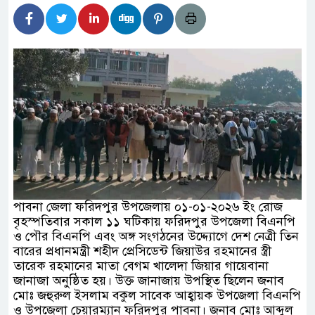
হিদার বাড়ীর মোঃ আঃ খালেকের ইন্তেকাল
াদেশিদের ব্যবসায়িক অগ্রযাত্রায় নতুন অধ্যায়
বর্তমানে স্থিতিশীল সরকার,প্রবাসীদের বিনিয়োগের এখনই
বর্তমানে স্থিতিশীল সরকার,প্রবাসীদের বিনিয়োগের এখনই
টির নিচে গাঁজার ড্রাম, মাদক কারবারি আটক
পাবনা জেলা ফরিদপুর উপজেলায় ০১-০১-২০২৬ ইং রোজ
াচারমুখী বাজেট সংশোধনের দাবিতে ফরিদগঞ্জে অহিংস
বৃহস্পতিবার সকাল ১১ ঘটিকায় ফরিদপুর উপজেলা বিএনপি
ও পৌর বিএনপি এবং অঙ্গ সংগঠনের উদ্দ্যোগে দেশ নেত্রী তিন
বাংলাদেশের উঠান বৈঠক
বারের প্রধানমন্ত্রী শহীদ প্রেসিডেন্ট জিয়াউর রহমানের স্ত্রী
তারেক রহমানের মাতা বেগম খালেদা জিয়ার গায়েবানা
জানাজা অনুষ্ঠিত হয়। উক্ত জানাজায় উপস্থিত ছিলেন জনাব
মোঃ জহুরুল ইসলাম বকুল সাবেক আহ্বায়ক উপজেলা বিএনপি
ও উপজেলা চেয়ারম্যান ফরিদপুর পাবনা। জনাব মোঃ আব্দুল