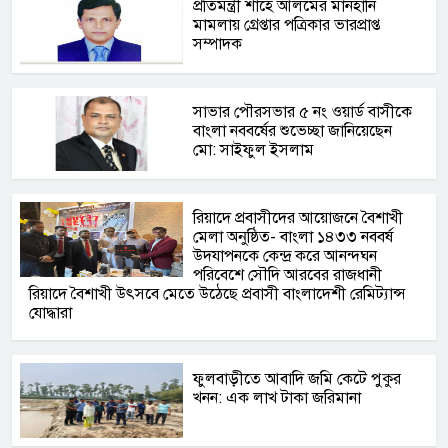
প্রতিমন্ত্রী শাহে আলমের মানহানি
মামলায় গ্রেপ্তার পত্রিকার ভারপ্রাপ্ত
সম্পাদক
সাভার পৌরসভার ৫ নং ওয়ার্ড বাসীকে
বাংলা নববর্ষের শুভেচ্ছা জানিয়েছেন
মো: সাইফুল ইসলাম
রিয়াদে প্রবাসীদের আয়োজনে বৈশাখী
মেলা অনুষ্ঠিত- বাংলা ১৪৩৩ নববর্ষ
উদযাপনকে কেন্দ্র করে আনন্দঘন
পরিবেশে সৌদি আরবের রাজধানী
রিয়াদে বৈশাখী উৎসবে মেতে উঠেছে প্রবাসী বাংলাদেশী রেমিট্যান্স
যোদ্ধারা
ফুলবাড়ীতে আবাদি জমি কেটে পুকুর
খনন: এক লাখ টাকা জরিমানা