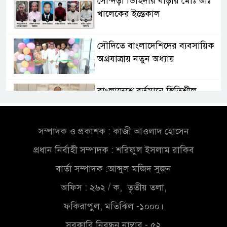
সোন্দড়া ডিহিদার বাড়ীর মোঃ আঃ
খালেকের ইন্তেকাল
সৌদিতে বাংলাদেশিদের ব্যবসায়িক
অগ্রযাত্রায় নতুন অধ্যায়
বাংলাদেশে বর্তমানে স্থিতিশীল
সরকার,প্রবাসীদের বিনিয়োগের
এখনই উপযুক্ত সময়
সম্পাদক ও প্রকাশক : কাজী আওলাদ হোসেন
বাংলাদেশে বর্তমানে স্থিতিশীল
প্রধান নির্বাহী সম্পাদক : শরিফুল ইসলাম রাকিব
সরকার,প্রবাসীদের বিনিয়োগের
এখনই উপযুক্ত সময়
বার্তা সম্পাদক :আব্দুল মজিদ সুজন
অফিস : ২৬২ / ক, তৃতীয় তলা,
চাঁদপুরে মাটির নিচে গাঁজার ড্রাম,
মাদক কারবারি আটক
ফকিরাপুল, মতিঝিল -১০০০।
সরকারি নিবন্ধন নাম্বার - ৫২