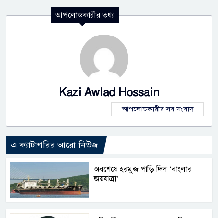
আপলোডকারীর তথ্য
Kazi Awlad Hossain
আপলোডকারীর সব সংবাদ
এ ক্যাটাগরির আরো নিউজ
অবশেষে হরমুজ পাড়ি দিল ‘বাংলার
জয়যাত্রা’