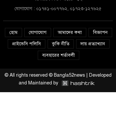
লুটপাট ও পাচারমুখী বাজেট
যোগাযোগ : ০১৭৪১-০০৭৭৬২, ০১৭২৩-১২৭৬২৫
সংশোধনের দাবিতে ফরিদগঞ্জে
অহিংস গণঅভ্যুত্থান বাংলাদেশের
উঠান বৈঠক
হোম
যোগাযোগ
আমাদের কথা
বিজ্ঞাপন
অনলাইন জুয়ার অবৈধ লেনদেনে
জড়িয়ে পড়ছে স্থানীয় বিকাশ এজেন্ট;
প্রাইভেসি পলিসি
কুকি নীতি
দায় প্রত্যাখ্যান
ক্ষুব্ধ এলাকাবাসী।।
ব্যবহারের শর্তাবলী
জিয়ানগরের বলেশ্বর নদীতে যৌথ
অভিযানে ৩টি অবৈধ বাঁধা জাল জব্দ
© All rights reserved © Bangla52news | Developed
and Maintained by