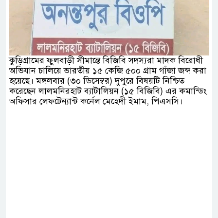
কুড়িগ্রামের ফুলবাড়ী সীমান্তে বিজিবি সদস্যরা মাদক বিরোধী
অভিযান চালিয়ে ভারতীয় ১৫ কেজি ৫০০ গ্রাম গাঁজা জব্দ করা
হয়েছে। মঙ্গলবার (৩০ ডিসেম্বর) দুপুরে বিষয়টি নিশ্চিত
করেছেন লালমনিরহাট ব্যাটালিয়ন (১৫ বিজিবি) এর কমান্ডিং
অফিসার লেফটেন্যান্ট কর্নেল মেহেদী ইমাম, পিএসসি।