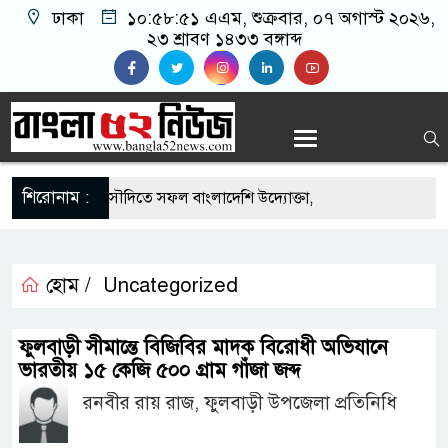
ঢাকা
১০:৫৮:৫২ এএম
, শুক্রবার, ০৭ অগাস্ট ২০২৬,
২৩ শ্রাবণ ১৪৩৩ বঙ্গাব্দ
শিরোনাম :
-এর সুযোগে সৌদিতে সফল বাংলাদেশি উদ্যোক্তা,
র আহ্বান
 মাছে মিলল মাইক্রোপ্লাস্টিক, বেশি কই মাছে
হোম /
Uncategorized
হিদার বাড়ীর মোঃ আঃ খালেকের ইন্তেকাল
ফুলবাড়ী সীমান্তে বিজিবির মাদক বিরোধী অভিযানে
ভারতীয় ১৫ কেজি ৫০০ গ্রাম গাঁজা জব্দ
দেশিদের ব্যবসায়িক অগ্রযাত্রায় নতুন অধ্যায়
রনবীর রায় রাজ, ফুলবাড়ী উপজেলা প্রতিনিধি
র্তমানে স্থিতিশীল সরকার,প্রবাসীদের বিনিয়োগের এখনই