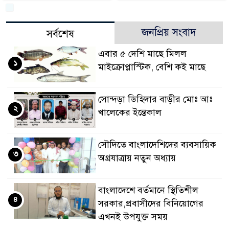
জনপ্রিয় সংবাদ
সর্বশেষ
এবার ৫ দেশি মাছে মিলল
১
মাইক্রোপ্লাস্টিক, বেশি কই মাছে
সোন্দড়া ডিহিদার বাড়ীর মোঃ আঃ
২
খালেকের ইন্তেকাল
সৌদিতে বাংলাদেশিদের ব্যবসায়িক
৩
অগ্রযাত্রায় নতুন অধ্যায়
বাংলাদেশে বর্তমানে স্থিতিশীল
৪
সরকার,প্রবাসীদের বিনিয়োগের
এখনই উপযুক্ত সময়