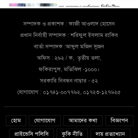
বাংলাদেশে বর্তমানে স্থিতিশীল
৫
সরকার,প্রবাসীদের বিনিয়োগের
সম্পাদক ও প্রকাশক : কাজী আওলাদ হোসেন
এখনই উপযুক্ত সময়
প্রধান নির্বাহী সম্পাদক : শরিফুল ইসলাম রাকিব
চাঁদপুরে মাটির নিচে গাঁজার ড্রাম,
৬
বার্তা সম্পাদক :আব্দুল মজিদ সুজন
মাদক কারবারি আটক
অফিস : ২৬২ / ক, তৃতীয় তলা,
লুটপাট ও পাচারমুখী বাজেট
ফকিরাপুল, মতিঝিল -১০০০।
৭
সংশোধনের দাবিতে ফরিদগঞ্জে
সরকারি নিবন্ধন নাম্বার - ৫২
অহিংস গণঅভ্যুত্থান বাংলাদেশের
উঠান বৈঠক
যোগাযোগ : ০১৭৪১-০০৭৭৬২, ০১৭২৩-১২৭৬২৫
অনলাইন জুয়ার অবৈধ লেনদেনে
৮
জড়িয়ে পড়ছে স্থানীয় বিকাশ এজেন্ট;
হোম
যোগাযোগ
আমাদের কথা
বিজ্ঞাপন
ক্ষুব্ধ এলাকাবাসী।।
প্রাইভেসি পলিসি
কুকি নীতি
দায় প্রত্যাখ্যান
জিয়ানগরের বলেশ্বর নদীতে যৌথ